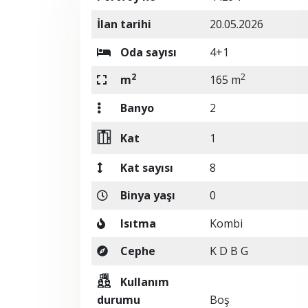
İlan tarihi
20.05.2026
Oda sayısı
4+1
2
2
m
165 m
Banyo
2
Kat
1
Kat sayısı
8
Binya yaşı
0
Isıtma
Kombi
Cephe
K D B G
Kullanım
durumu
Boş