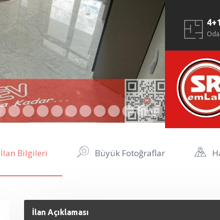
4+
Oda
İlan Bilgileri
Büyük Fotoğraflar
Ha
İlan Açıklaması