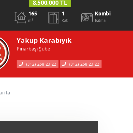
8.500.000 TL
1
165
1
Kombi
2
m
Kat
Isıtma
Yakup Karabıyık
Pınarbaşı Şube
(312) 268 23 22
(312) 268 23 22
rita