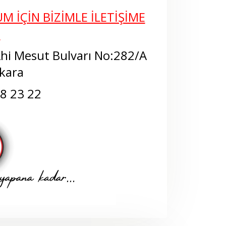
M İÇİN BİZİMLE İLETİŞİME
N
Ahi Mesut Bulvarı No:282/A
kara
68 23 22