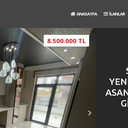
ANASAYFA
İLANLAR
8.500.000 TL
YEN
ASAN
G