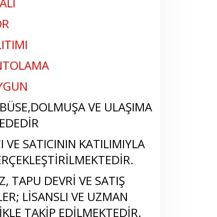
ALI
ÖR
LITIMI
ANTOLAMA
UYGUN
BÜSE,DOLMUŞA VE ULAŞIMA
EDEDİR
 VE SATICININ KATILIMIYLA
RÇEKLEŞTİRİLMEKTEDİR.
, TAPU DEVRİ VE SATIŞ
LER; LİSANSLI VE UZMAN
KLE TAKİP EDİLMEKTEDİR.