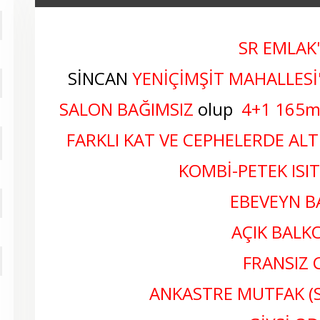
SR EMLAK
SİNCAN
YENİÇİMŞİT MAHALLESİ
SALON BAĞIMSIZ
olup
4+1 165
m
FARKLI KAT VE CEPHELERDE AL
KOMBİ-PETEK ISI
EBEVEYN 
AÇIK BALKO
FRANSIZ 
ANKASTRE MUTFAK (S