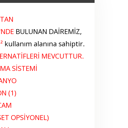
'TAN
'NDE
BULUNAN DAİREMİZ,
²
kullanım alanına sahiptir.
TERNATİFLERİ MEVCUTTUR.
TMA SİSTEMİ
BANYO
N (1)
CAM
ET OPSİYONEL)