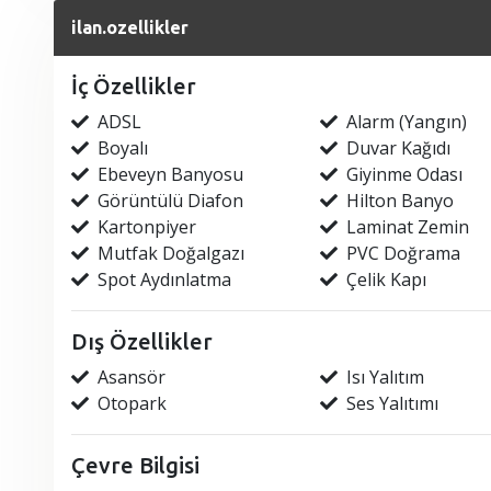
ilan.ozellikler
İç Özellikler
ADSL
Alarm (Yangın)
Boyalı
Duvar Kağıdı
Ebeveyn Banyosu
Giyinme Odası
Görüntülü Diafon
Hilton Banyo
Kartonpiyer
Laminat Zemin
Mutfak Doğalgazı
PVC Doğrama
Spot Aydınlatma
Çelik Kapı
Dış Özellikler
Asansör
Isı Yalıtım
Otopark
Ses Yalıtımı
Çevre Bilgisi