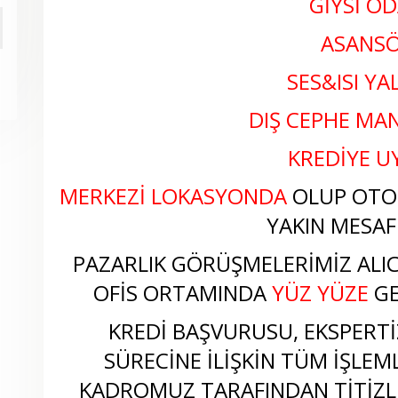
GİYSİ OD
ASANS
SES&ISI YA
DIŞ CEPHE M
KREDİYE 
MERKEZİ LOKASYONDA
OLUP OTO
YAKIN MESAF
PAZARLIK GÖRÜŞMELERİMİZ ALICI
OFİS ORTAMINDA
YÜZ YÜZE
GE
KREDİ BAŞVURUSU, EKSPERTİZ
SÜRECİNE İLİŞKİN TÜM İŞLEM
KADROMUZ TARAFINDAN TİTİZLİ