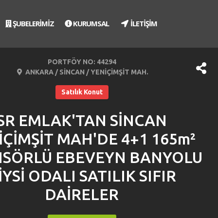
ŞUBELERİMİZ
KURUMSAL
İLETİŞİM
PORTFÖY NO: 44294
ANKARA / SİNCAN / YENİÇİMŞİT MAH.
Satılık Konut
SR EMLAK'TAN SİNCAN
İÇİMŞİT MAH'DE 4+1 165m²
SÖRLÜ EBEVEYN BANYOLU
İYSİ ODALI SATILIK SIFIR
DAİRELER