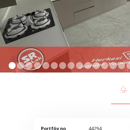
Portföy no
44294