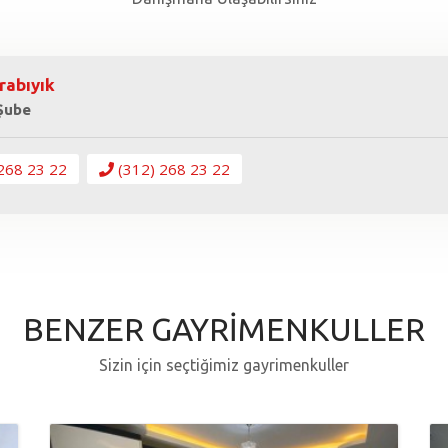
rabıyık
 Şube
268 23 22
(312) 268 23 22
BENZER GAYRİMENKULLER
Sizin için seçtiğimiz gayrimenkuller