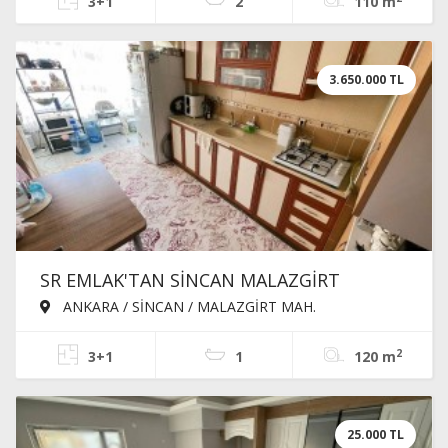
3+1
2
110 m
3.650.000 TL
SR EMLAK'TAN SİNCAN MALAZGİRT
MAH'DE 3+1 120m² PARK CEPHELİ KATTA
ANKARA / SİNCAN / MALAZGİRT MAH.
BAĞIMSIZ SATILIK DAİRE
2
3+1
1
120 m
25.000 TL