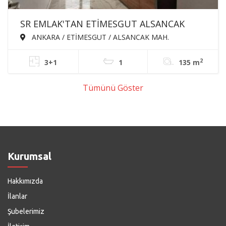
SR EMLAK'TAN ETİMESGUT ALSANCAK
MAH'DE 3+1 135m² ARA KATTA ÖN CEPHE
ANKARA / ETİMESGUT / ALSANCAK MAH.
FULL YAPILI ASANSÖRLÜ SATILIK DAİRE
2
3+1
1
135 m
Tümünü Göster
Kurumsal
Hakkımızda
İlanlar
Şubelerimiz