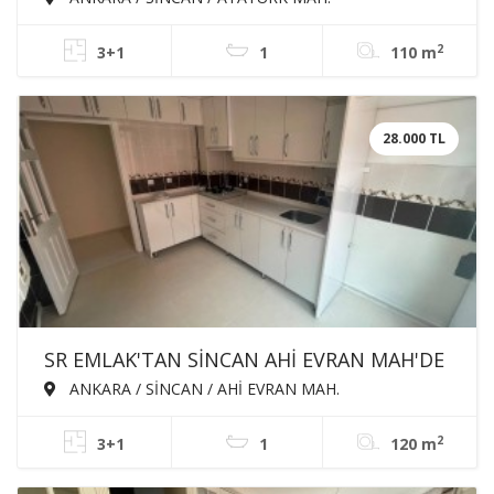
DAİRE
2
3+1
1
110 m
28.000 TL
SR EMLAK'TAN SİNCAN AHİ EVRAN MAH'DE
3+1 120m² ARA KATTA ÖN CEPHE
ANKARA / SİNCAN / AHİ EVRAN MAH.
BAĞIMSIZ KİRALIK DAİRE
2
3+1
1
120 m