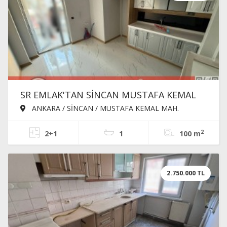
SR EMLAK'TAN SİNCAN MUSTAFA KEMAL
MAH'DE 2+1 100m² ASANSÖRLÜ ÖN CEPHE
ANKARA / SİNCAN / MUSTAFA KEMAL MAH.
KİRALIK DAİRE
2
2+1
1
100 m
2.750.000 TL