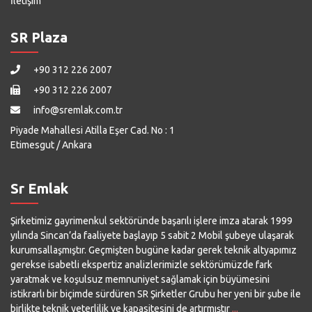
İletişim
SR Plaza
+90 312 226 2007
+90 312 226 2007
info@sremlak.com.tr
Piyade Mahallesi Atilla Eşer Cad. No : 1
Etimesgut / Ankara
Sr Emlak
Şirketimiz gayrimenkul sektöründe başarılı işlere imza atarak 1999
yılında Sincan’da faaliyete başlayıp 5 sabit 2 Mobil şubeye ulaşarak
kurumsallaşmıştır. Geçmişten bugüne kadar gerek teknik altyapımız
gerekse isabetli ekspertiz analizlerimizle sektörümüzde fark
yaratmak ve koşulsuz memnuniyet sağlamak için büyümesini
istikrarlı bir biçimde sürdüren SR Şirketler Grubu her yeni bir şube ile
birlikte teknik yeterlilik ve kapasitesini de artırmıştır
...