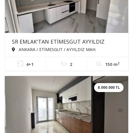
SR EMLAK'TAN ETİMESGUT AYYILDIZ
MAH'DE 4+1 150m² ÖN CEPHE EBEVEYN
ANKARA / ETİMESGUT / AYYILDIZ MAH.
BANYOLU GİYSİ ODALI ASANSÖRLÜ
2
4+1
2
150 m
KİRALIK DAİRE
8.000.000 TL