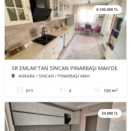
6.100.000 TL
SR EMLAK'TAN SİNCAN PINARBAŞI MAH'DE
3+1 130m² ARA KATTA ASANSÖRLÜ
ANKARA / SİNCAN / PINARBAŞI MAH.
EBEVEYN BANYOLU BAĞIMSIZ SATILIK
2
3+1
2
130 m
DAİRE
34.000 TL