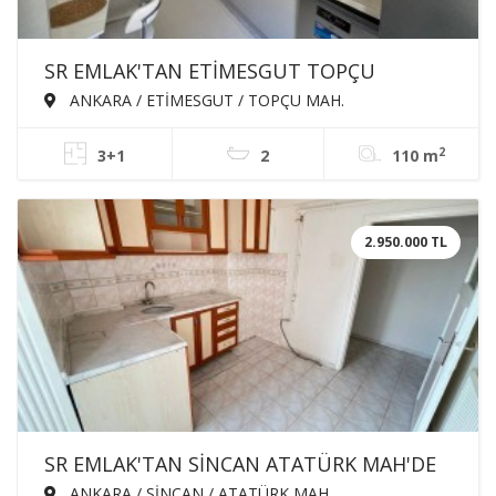
SR EMLAK'TAN ETİMESGUT TOPÇU
MAH'DE 3+1 110m² ARA KATTA ÖN CEPHE
ANKARA / ETİMESGUT / TOPÇU MAH.
EBEVEYN BANYOLU YAPILI SATILIK DAİRE
2
3+1
2
110 m
2.950.000 TL
SR EMLAK'TAN SİNCAN ATATÜRK MAH'DE
3+1 110m² ARA KATTA ÖN CEPHE SATILIK
ANKARA / SİNCAN / ATATÜRK MAH.