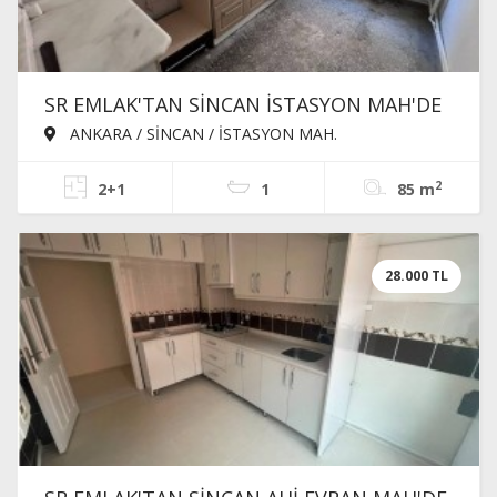
SR EMLAK'TAN SİNCAN İSTASYON MAH'DE
2+1 85m² TRENE YAKIN SATILIK DAİRE
ANKARA / SİNCAN / İSTASYON MAH.
2
2+1
1
85 m
28.000 TL