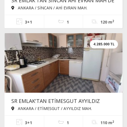
SR EMLAK'TAN SİNCAN AHİ EVRAN MAH'DE
3+1 120m² ARA KATTA ÖN CEPHE
ANKARA / SİNCAN / AHİ EVRAN MAH.
BAĞIMSIZ KİRALIK DAİRE
2
3+1
1
120 m
4.285.000 TL
SR EMLAK'TAN ETİMESGUT AYYILDIZ
MAH'DE 3+1 110m² ÖN CEPHE KATTA SİTE
ANKARA / ETİMESGUT / AYYILDIZ MAH.
İÇİNDE SATILIK DAİRE
2
3+1
1
110 m