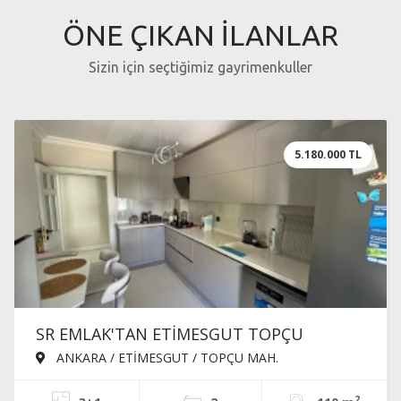
ÖNE ÇIKAN İLANLAR
Sizin için seçtiğimiz gayrimenkuller
5.180.000 TL
SR EMLAK'TAN ETİMESGUT TOPÇU
MAH'DE 3+1 110m² ARA KATTA ÖN CEPHE
ANKARA / ETİMESGUT / TOPÇU MAH.
EBEVEYN BANYOLU YAPILI SATILIK DAİRE
2