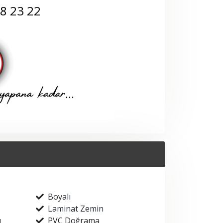
68 23 22
Boyalı
Laminat Zemin
ı
PVC Doğrama