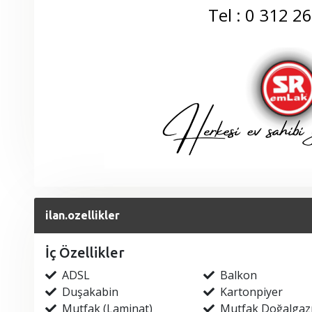
Tel : 0 312 2
ilan.ozellikler
İç Özellikler
ADSL
Balkon
Duşakabin
Kartonpiyer
Mutfak (Laminat)
Mutfak Doğalgaz