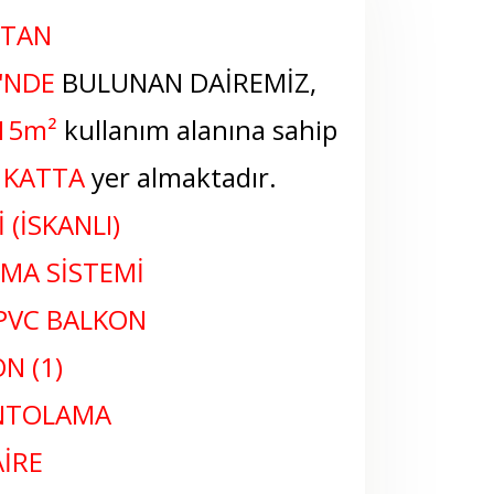
'TAN
'NDE
BULUNAN DAİREMİZ,
15m²
kullanım alanına sahip
 KATTA
yer almaktadır.
 (İSKANLI)
TMA SİSTEMİ
PVC BALKON
N (1)
ANTOLAMA
İRE