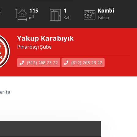
1
115
1
Kombi
2
m
Kat
Isıtma
Yakup Karabıyık
Pınarbaşı Şube
(312) 268 23 22
(312) 268 23 22
rita