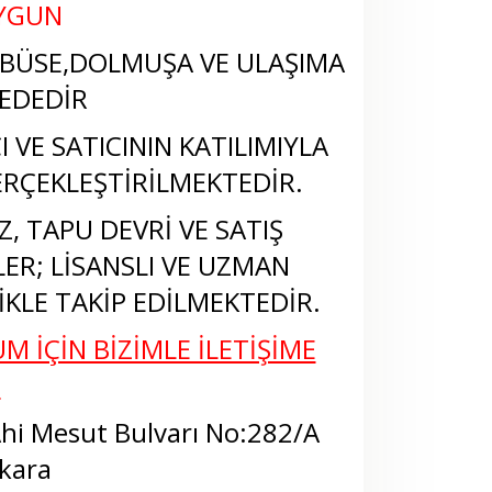
UYGUN
BÜSE,DOLMUŞA VE ULAŞIMA
EDEDİR
 VE SATICININ KATILIMIYLA
RÇEKLEŞTİRİLMEKTEDİR.
, TAPU DEVRİ VE SATIŞ
LER; LİSANSLI VE UZMAN
KLE TAKİP EDİLMEKTEDİR.
M İÇİN BİZİMLE İLETİŞİME
N
Ahi Mesut Bulvarı No:282/A
kara