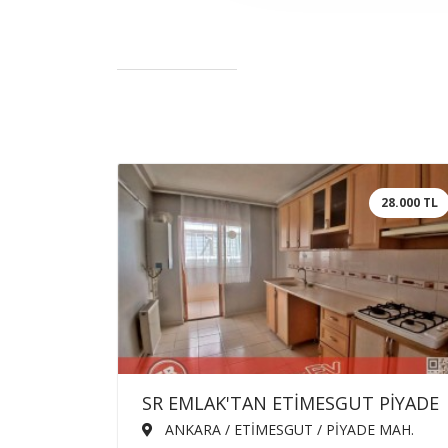
28.000 TL
SR EMLAK'TAN ETİMESGUT PİYADE
MAH'DE 3+1 120m² ARA KATTA
ANKARA / ETİMESGUT / PİYADE MAH.