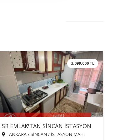
3.099.000 TL
SR EMLAK'TAN SİNCAN İSTASYON
MAH'DE 3+1 115m² ÖN CEPHE
ANKARA / SİNCAN / İSTASYON MAH.