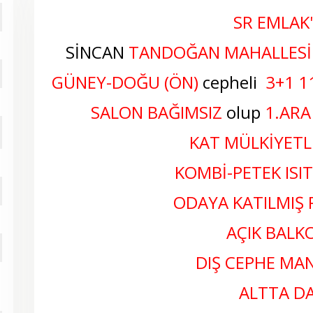
SR EMLAK
SİNCAN
TANDOĞAN MAHALLESİ
GÜNEY-DOĞU (ÖN)
cepheli
3
+1 1
SALON BAĞIMSIZ
olup
1.ARA
KAT MÜLKİYETLİ
KOMBİ-PETEK ISI
ODAYA KATILMIŞ 
AÇIK BALKO
DIŞ CEPHE M
ALTTA DA