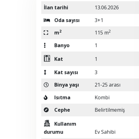
İlan tarihi
13.06.2026
Oda sayısı
3+1
2
2
m
115 m
Banyo
1
Kat
1
Kat sayısı
3
Binya yaşı
21-25 arası
Isıtma
Kombi
Cephe
Belirtilmemiş
Kullanım
durumu
Ev Sahibi