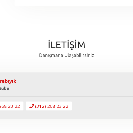
İLETİŞİM
Danışmana Ulaşabilirsiniz
rabıyık
 Şube
268 23 22
(312) 268 23 22