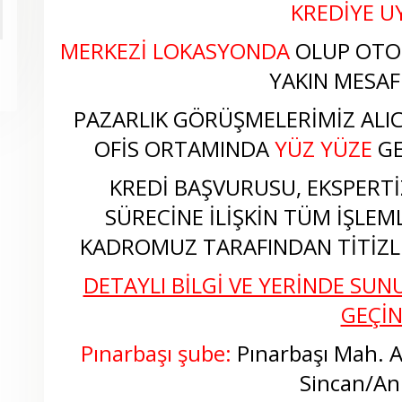
KREDİYE 
MERKEZİ LOKASYONDA
OLUP OTO
YAKIN MESAF
PAZARLIK GÖRÜŞMELERİMİZ ALICI
OFİS ORTAMINDA
YÜZ YÜZE
GE
KREDİ BAŞVURUSU, EKSPERTİZ
SÜRECİNE İLİŞKİN TÜM İŞLEM
KADROMUZ TARAFINDAN TİTİZLİ
DETAYLI BİLGİ VE YERİNDE SUNU
GEÇİ
Pınarbaşı şube:
Pınarbaşı Mah. 
Sincan/An