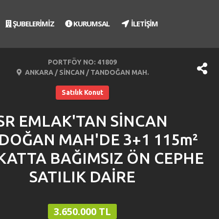
ŞUBELERİMİZ
KURUMSAL
İLETİŞİM
PORTFÖY NO: 41809
ANKARA / SİNCAN / TANDOĞAN MAH.
Satılık Konut
SR EMLAK'TAN SİNCAN
DOĞAN MAH'DE 3+1 115m²
KATTA BAĞIMSIZ ÖN CEPHE
SATILIK DAİRE
3.650.000 TL