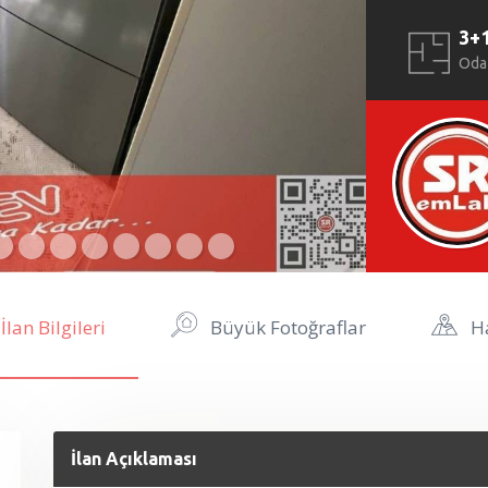
3+
Oda
İlan Bilgileri
Büyük Fotoğraflar
Ha
İlan Açıklaması