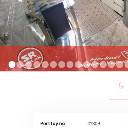
Portföy no
41809