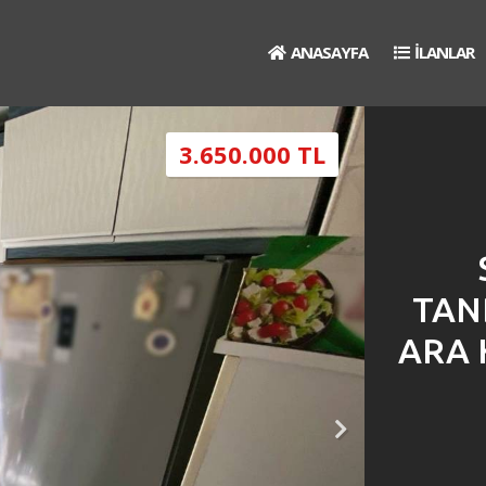
ANASAYFA
İLANLAR
3.650.000 TL
TAN
ARA 