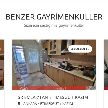
BENZER GAYRİMENKULLER
Sizin için seçtiğimiz gayrimenkuller
3.000.000 TL
SR EMLAK'TAN ETİMESGUT KAZIM
KARABEKİR MAH'DE 3+1 90m²
ANKARA / ETİMESGUT / KAZIM