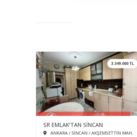
3.349.000 TL
SR EMLAK'TAN SİNCAN
AKŞEMSETTİN MAH'DE 3+1 110m²
ANKARA / SİNCAN / AKŞEMSETTİN MAH.