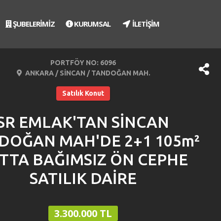
ŞUBELERİMİZ
KURUMSAL
İLETİŞİM
PORTFÖY NO: 6096
ANKARA / SİNCAN / TANDOĞAN MAH.
Satılık Konut
SR EMLAK'TAN SİNCAN
DOĞAN MAH'DE 2+1 105m²
TTA BAĞIMSIZ ÖN CEPHE
SATILIK DAİRE
3.300.000 TL