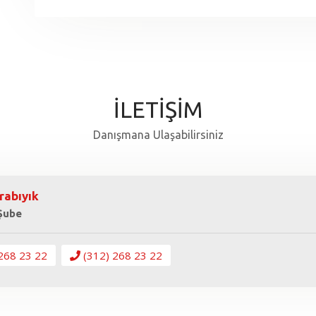
İLETİŞİM
Danışmana Ulaşabilirsiniz
rabıyık
 Şube
268 23 22
(312) 268 23 22