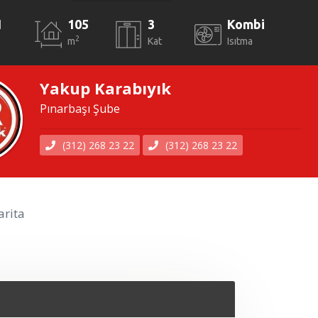
1
105
3
Kombi
2
m
Kat
Isıtma
Yakup Karabıyık
Pınarbaşı Şube
(312) 268 23 22
(312) 268 23 22
rita