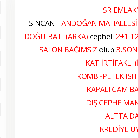
SR EMLAK
SİNCAN
TANDOĞAN MAHALLESİ
DOĞU-BATI (ARKA)
cepheli
2+1 1
SALON BAĞIMSIZ
olup
3.SON
KAT İRTİFAKLI (
KOMBİ-PETEK ISI
KAPALI CAM BA
DIŞ CEPHE M
ALTTA DA
KREDİYE 