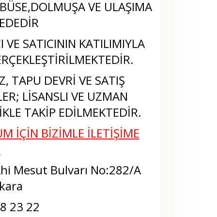
BÜSE,DOLMUŞA VE ULAŞIMA
EDEDİR
 VE SATICININ KATILIMIYLA
RÇEKLEŞTİRİLMEKTEDİR.
, TAPU DEVRİ VE SATIŞ
LER; LİSANSLI VE UZMAN
KLE TAKİP EDİLMEKTEDİR.
M İÇİN BİZİMLE İLETİŞİME
N
Ahi Mesut Bulvarı No:282/A
kara
68 23 22