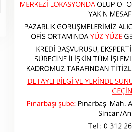
MERKEZİ LOKASYONDA
OLUP OTO
YAKIN MESAF
PAZARLIK GÖRÜŞMELERİMİZ ALICI
OFİS ORTAMINDA
YÜZ YÜZE
GE
KREDİ BAŞVURUSU, EKSPERTİZ
SÜRECİNE İLİŞKİN TÜM İŞLEM
KADROMUZ TARAFINDAN TİTİZLİ
DETAYLI BİLGİ VE YERİNDE SUNU
GEÇİ
Pınarbaşı şube:
Pınarbaşı Mah. 
Sincan/An
Tel : 0 312 2