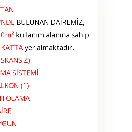
'TAN
'NDE
BULUNAN DAİREMİZ,
20
m²
kullanım alanına sahip
 KATTA
yer almaktadır.
İSKANSIZ)
TMA SİSTEMİ
LKON (1)
ANTOLAMA
İRE
UYGUN