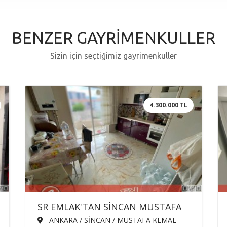
BENZER GAYRİMENKULLER
Sizin için seçtiğimiz gayrimenkuller
4.300.000 TL
SR EMLAK'TAN SİNCAN MUSTAFA
KEMAL MAH'DE 3+1 130m² ÖN
ANKARA / SİNCAN / MUSTAFA KEMAL