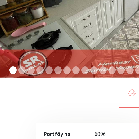
Portföy no
6096