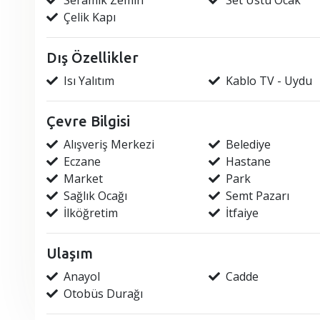
Seramik Zemin
Set Üstü Ocak
Çelik Kapı
Dış Özellikler
Isı Yalıtım
Kablo TV - Uydu
Çevre Bilgisi
Alışveriş Merkezi
Belediye
Eczane
Hastane
Market
Park
Sağlık Ocağı
Semt Pazarı
İlköğretim
İtfaiye
Ulaşım
Anayol
Cadde
Otobüs Durağı