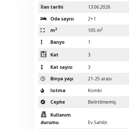
İlan tarihi
13.06.2026
Oda sayısı
2+1
2
2
m
105 m
Banyo
1
Kat
3
Kat sayısı
3
Binya yaşı
21-25 arası
Isıtma
Kombi
Cephe
Belirtilmemiş
Kullanım
durumu
Ev Sahibi