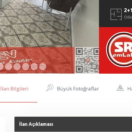
2+
Oda
İlan Bilgileri
Büyük Fotoğraflar
Ha
İlan Açıklaması