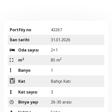
Portföy no
43267
İlan tarihi
31.01.2026
Oda sayısı
2+1
2
2
m
85 m
Banyo
1
Kat
Bahçe Katı
Kat sayısı
3
Binya yaşı
26-30 arası