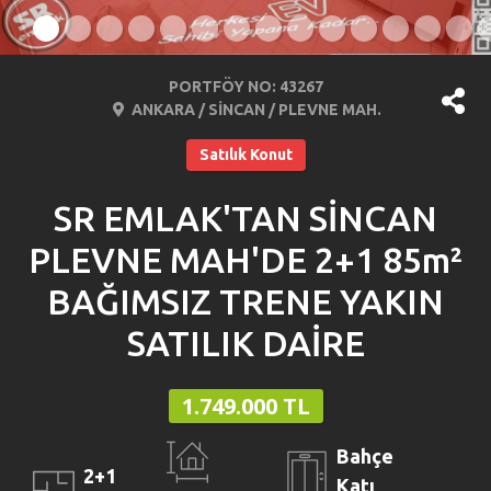
PORTFÖY NO: 43267
ANKARA / SİNCAN / PLEVNE MAH.
Satılık Konut
SR EMLAK'TAN SİNCAN
PLEVNE MAH'DE 2+1 85m²
BAĞIMSIZ TRENE YAKIN
SATILIK DAİRE
1.749.000 TL
Bahçe
2+1
Katı