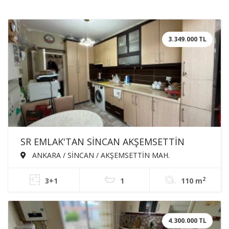
3.349.000 TL
SR EMLAK'TAN SİNCAN AKŞEMSETTİN
MAH'DE 3+1 110m² KATTA ÖN CEPHE
ANKARA / SİNCAN / AKŞEMSETTİN MAH.
SATILIK DAİRE
2
3+1
1
110 m
4.300.000 TL