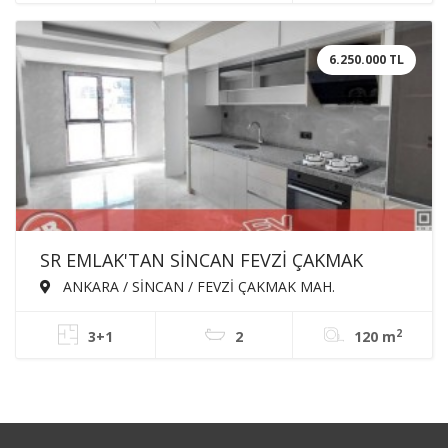
6.250.000 TL
SR EMLAK'TAN SİNCAN FEVZİ ÇAKMAK
MAH'DE 3+1 120m² ARA KATTA EBEVEYN
ANKARA / SİNCAN / FEVZİ ÇAKMAK MAH.
BANYOLU ASANSÖRLÜ SATILIK SIFIR DAİRE
2
3+1
2
120 m