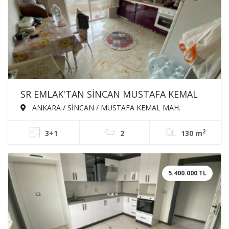
SR EMLAK'TAN SİNCAN MUSTAFA KEMAL
MAH'DE 3+1 130m² ÖN CEPHE EBEVEYN
ANKARA / SİNCAN / MUSTAFA KEMAL MAH.
BANYOLU ASANSÖRLÜ SATILIK DAİRE
2
3+1
2
130 m
5.400.000 TL