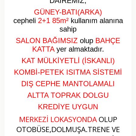
DAİREMİZ,
GÜNEY-BATI(ARKA)
cepheli
2+1 85
m²
kullanım alanına
sahip
SALON BAĞIMSIZ
olup
BAHÇE
KATTA
yer almaktadır.
KAT MÜLKİYETLİ (İSKANLI)
KOMBİ-PETEK ISITMA SİSTEMİ
DIŞ CEPHE MANTOLAMALI
ALTTA TOPRAK DOLGU
KREDİYE UYGUN
MERKEZİ LOKASYONDA
OLUP
OTOBÜSE,DOLMUŞA.TRENE VE