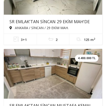
SR EMLAK'TAN SİNCAN 29 EKİM MAH'DE
3+1 125m² ARA KATTA EBEVEYN BANYOLU
ANKARA / SİNCAN / 29 EKİM MAH.
ASANSÖRLÜ SATILIK SIFIR DAİRE
2
3+1
2
125 m
4.400.000 TL
SR EMLAK'TAN SİNCAN MUSTAFA KEMAL