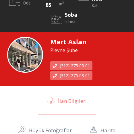
Oda
2
m
85
Kat
Soba
Isıtma
Mert Aslan
Plevne Şube
(312) 275 03 01
(312) 275 03 01
İlan Bilgileri
Büyük Fotoğraflar
Harita