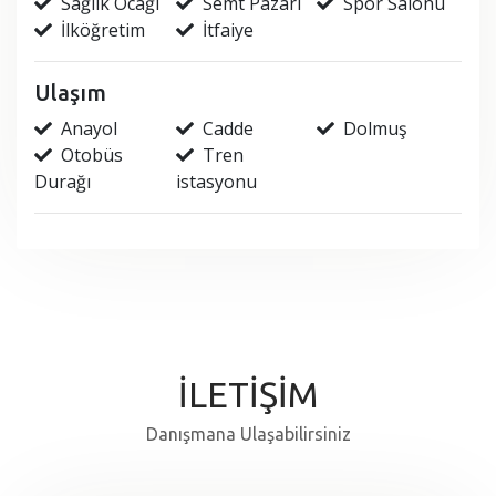
Sağlık Ocağı
Semt Pazarı
Spor Salonu
İlköğretim
İtfaiye
Ulaşım
Anayol
Cadde
Dolmuş
Otobüs
Tren
Durağı
istasyonu
İLETİŞİM
Danışmana Ulaşabilirsiniz