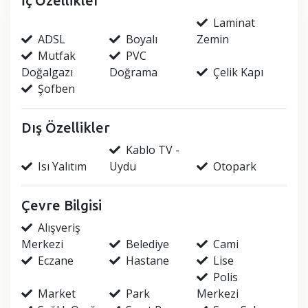
İç Özellikler
Laminat
ADSL
Boyalı
Zemin
Mutfak
PVC
Doğalgazı
Doğrama
Çelik Kapı
Şofben
Dış Özellikler
Kablo TV -
Isı Yalıtım
Uydu
Otopark
Çevre Bilgisi
Alışveriş
Merkezi
Belediye
Cami
Eczane
Hastane
Lise
Polis
Market
Park
Merkezi