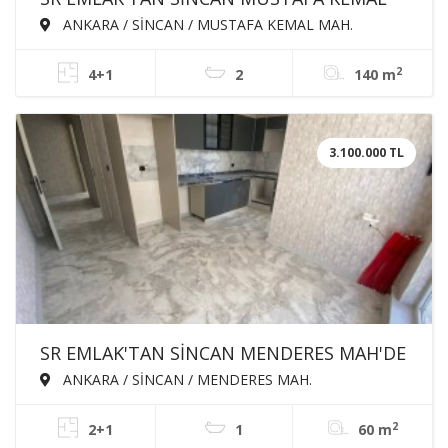
MAH'DE 4+1 140m² EBEVEYN BANYOLU
ANKARA / SİNCAN / MUSTAFA KEMAL MAH.
GİYSİ ODALI ASANSÖRLÜ SATILIK DAİRE
2
4+1
2
140 m
3.100.000 TL
SR EMLAK'TAN SİNCAN MENDERES MAH'DE
2+0 60m² ÖN CEPHE SATILIK SIFIR DAİRE
ANKARA / SİNCAN / MENDERES MAH.
2
2+1
1
60 m