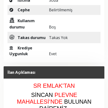
Isıtma
Soba
Cephe
Belirtilmemiş
Kullanım
durumu
Boş
Takas durumu
Takas Yok
Krediye
Uygunluk
Evet
İlan Açıklaması
SR EMLAK'TAN
SİNCAN
PLEVNE
MAHALLESİ
'NDE
BULUNAN