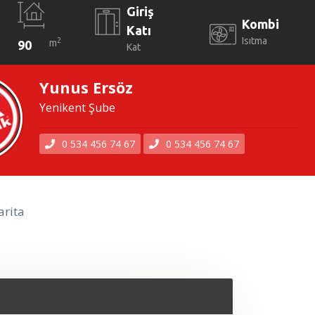
Giriş
Kombi
Katı
Isıtma
2
m
90
Kat
Yunus Ersöz
Yenikent Şube
0 534 456 74 67
0 534 456 74 67
rita