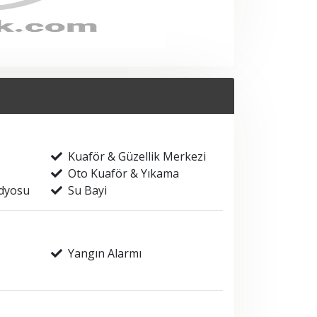
Kuaför & Güzellik Merkezi
Oto Kuaför & Yıkama
üdyosu
Su Bayi
Yangın Alarmı