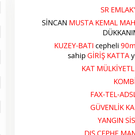
SR EMLAK
SİNCAN
MUSTA KEMAL MAH
DÜKKANIM
KUZEY-BATI
cepheli
90
sahip
GİRİŞ
KATTA
y
KAT MÜLKİYETLİ
KOMB
FAX-TEL-ADS
GÜVENLİK KA
YANGIN Sİ
DIŞ CEPHE M