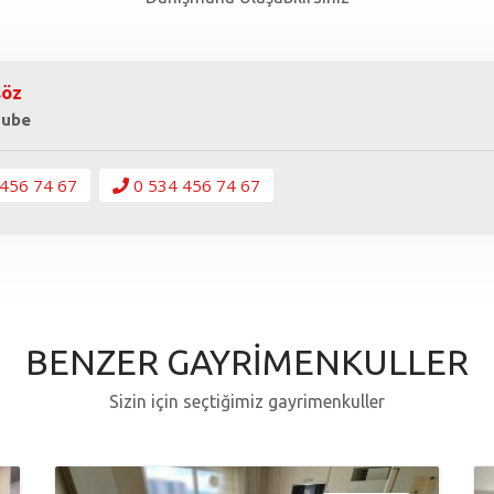
söz
Şube
456 74 67
0 534 456 74 67
BENZER GAYRİMENKULLER
Sizin için seçtiğimiz gayrimenkuller