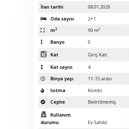
İlan tarihi
08.01.2026
Oda sayısı
2+1
2
2
m
90 m
Banyo
0
Kat
Giriş Katı
Kat sayısı
4
Binya yaşı
11-15 arası
Isıtma
Kombi
Cephe
Belirtilmemiş
Kullanım
durumu
Ev Sahibi