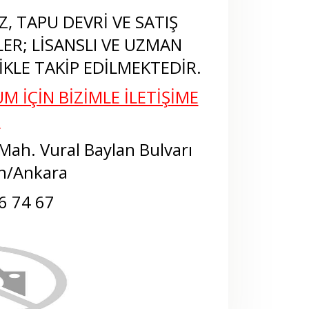
, TAPU DEVRİ VE SATIŞ
LER; LİSANSLI VE UZMAN
KLE TAKİP EDİLMEKTEDİR.
M İÇİN BİZİMLE İLETİŞİME
N
ah. Vural Baylan Bulvarı
n/Ankara
6 74 67