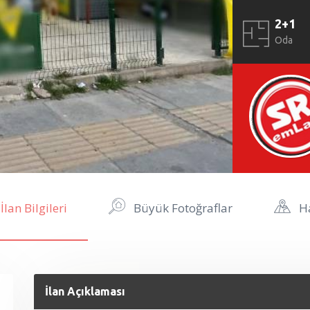
2+1
Oda
İlan Bilgileri
Büyük Fotoğraflar
Ha
İlan Açıklaması