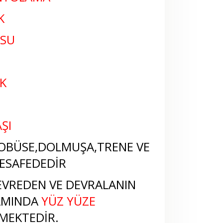
K
OSU
K
ŞI
OBÜSE,DOLMUŞA,TRENE VE
ESAFEDEDİR
EVREDEN VE DEVRALANIN
TAMINDA
YÜZ YÜZE
MEKTEDİR.