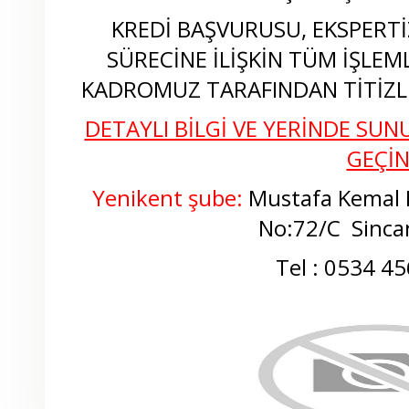
KREDİ BAŞVURUSU, EKSPERTİZ
SÜRECİNE İLİŞKİN TÜM İŞLEM
KADROMUZ TARAFINDAN TİTİZLİ
DETAYLI BİLGİ VE YERİNDE SUNU
GEÇİ
Yenikent şube:
Mustafa Kemal M
No:72/C
Sinca
Tel : 0534 45