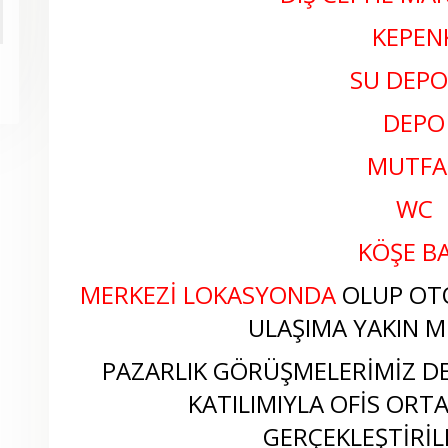
KEPEN
SU DEP
DEPO
MUTFA
WC
KÖŞE BA
MERKEZİ LOKASYONDA
OLUP OT
ULAŞIMA YAKIN M
PAZARLIK GÖRÜŞMELERİMİZ D
KATILIMIYLA OFİS OR
GERÇEKLEŞTİRİL