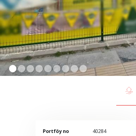
Portföy no
40284