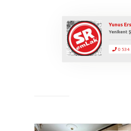
Yunus Er
Yenikent 
0 534 