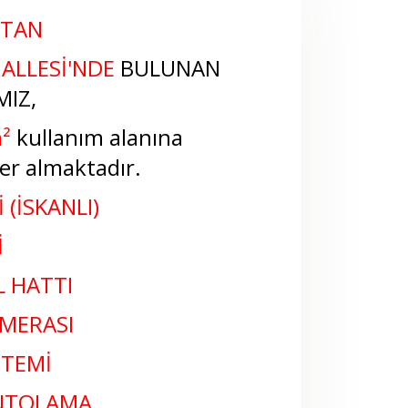
'TAN
ALLESİ
'NDE
BULUNAN
IZ,
m
²
kullanım alanına
er almaktadır.
 (İSKANLI)
İ
L HATTI
MERASI
STEMİ
ANTOLAMA