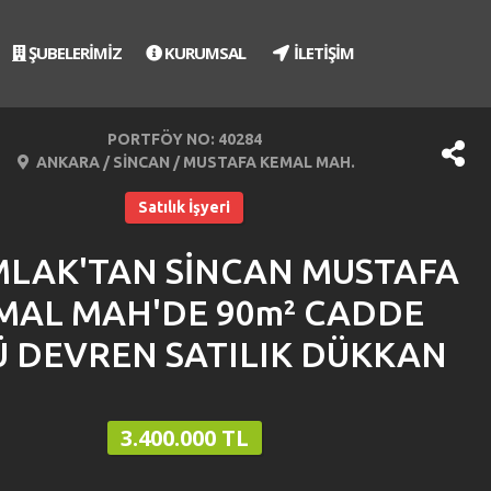
ŞUBELERİMİZ
KURUMSAL
İLETİŞİM
PORTFÖY NO: 40284
ANKARA / SİNCAN / MUSTAFA KEMAL MAH.
Satılık İşyeri
MLAK'TAN SİNCAN MUSTAFA
MAL MAH'DE 90m² CADDE
Ü DEVREN SATILIK DÜKKAN
3.400.000 TL