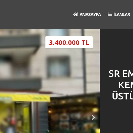
ANASAYFA
İLANLAR
3.400.000 TL
SR E
KE
ÜST