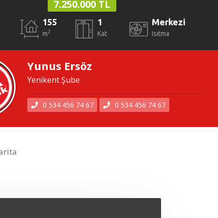
7.250.000 TL
155
1
Merkezi
2
m
Kat
Isıtma
Yunus Ersöz
Yenikent Şube
0 534 456 74 67
0 534 456 74 67
rita