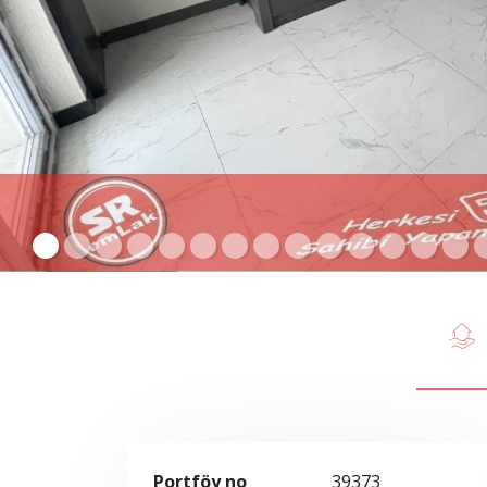
Portföy no
39373