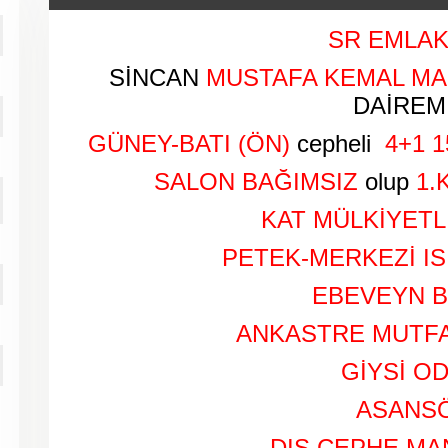
SR EMLAK
SİNCAN
MUSTAFA KEMAL MA
DAİREMİ
GÜNEY-BATI (ÖN)
cepheli
4+1
1
SALON BAĞIMSIZ
olup
1.
KAT MÜLKİYETLİ
PETEK-MERKEZİ IS
EBEVEYN 
ANKASTRE MUTFA
GİYSİ OD
ASANS
DIŞ CEPHE M