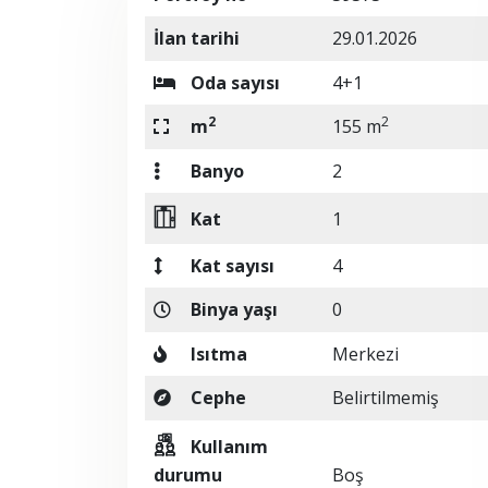
İlan tarihi
29.01.2026
Oda sayısı
4+1
2
2
m
155 m
Banyo
2
Kat
1
Kat sayısı
4
Binya yaşı
0
Isıtma
Merkezi
Cephe
Belirtilmemiş
Kullanım
durumu
Boş