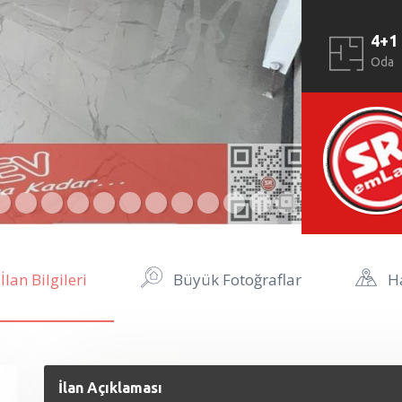
4+1
Oda
İlan Bilgileri
Büyük Fotoğraflar
Ha
İlan Açıklaması