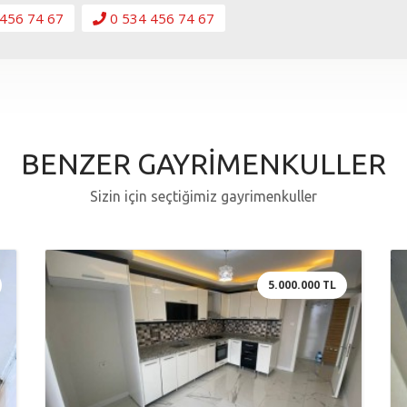
456 74 67
0 534 456 74 67
BENZER GAYRİMENKULLER
Sizin için seçtiğimiz gayrimenkuller
5.000.000 TL