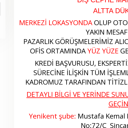
ALTTA DÜ
MERKEZİ LOKASYONDA
OLUP OTO
YAKIN MESAF
PAZARLIK GÖRÜŞMELERİMİZ ALICI
OFİS ORTAMINDA
YÜZ YÜZE
GE
KREDİ BAŞVURUSU, EKSPERTİZ
SÜRECİNE İLİŞKİN TÜM İŞLEM
KADROMUZ TARAFINDAN TİTİZLİ
DETAYLI BİLGİ VE YERİNDE SUNU
GEÇİ
Yenikent şube:
Mustafa Kemal M
No:72/C
Sinca