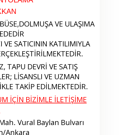
KKAN
BÜSE,DOLMUŞA VE ULAŞIMA
EDEDİR
 VE SATICININ KATILIMIYLA
RÇEKLEŞTİRİLMEKTEDİR.
, TAPU DEVRİ VE SATIŞ
LER; LİSANSLI VE UZMAN
KLE TAKİP EDİLMEKTEDİR.
M İÇİN BİZİMLE İLETİŞİME
N
ah. Vural Baylan Bulvarı
n/Ankara