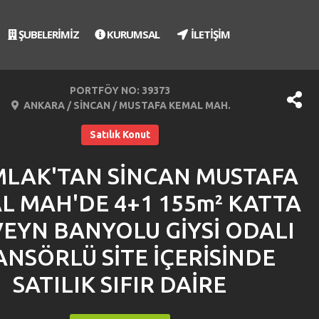
ŞUBELERİMİZ
KURUMSAL
İLETİŞİM
PORTFÖY NO: 39373
ANKARA / SİNCAN / MUSTAFA KEMAL MAH.
Satılık Konut
MLAK'TAN SİNCAN MUSTAFA
L MAH'DE 4+1 155m² KATTA
EYN BANYOLU GİYSİ ODALI
ANSÖRLÜ SİTE İÇERİSİNDE
SATILIK SIFIR DAİRE