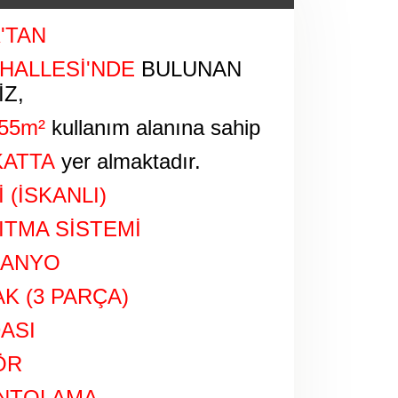
'TAN
HALLESİ
'NDE
BULUNAN
Z,
55m²
kullanım alanına sahip
KATTA
yer almaktadır.
 (İSKANLI)
ITMA SİSTEMİ
BANYO
K (3 PARÇA)
ASI
ÖR
ANTOLAMA