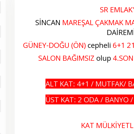
SR EMLAK
SİNCAN
MAREŞAL ÇAKMAK MA
DAİREMİ
GÜNEY-DOĞU (ÖN)
cepheli
6+1 2
SALON BAĞIMSIZ
olup
4.SON
ALT KAT: 4+1 / MUTFAK/ 
ÜST KAT: 2 ODA / BANYO /
KAT MÜLKİYETLİ