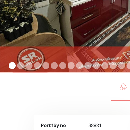
Portföy no
38881