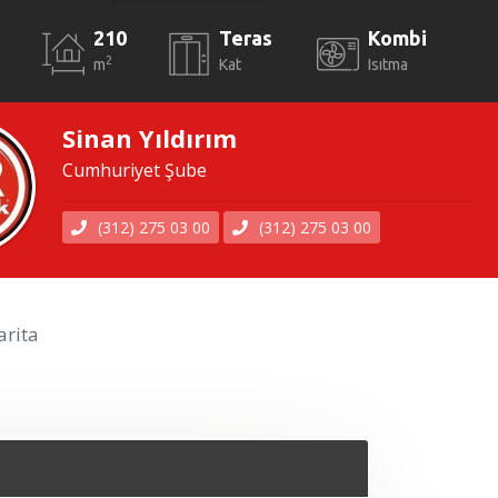
210
Teras
Kombi
2
m
Kat
Isıtma
Sinan Yıldırım
Cumhuriyet Şube
(312) 275 03 00
(312) 275 03 00
rita