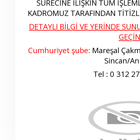
SÜRECİNE İLİŞKİN TÜM İŞLEM
KADROMUZ TARAFINDAN TİTİZLİ
DETAYLI BİLGİ VE YERİNDE SUNU
GEÇİ
Cumhuriyet şube:
Mareşal Çakm
Sincan/An
Tel : 0 312 2