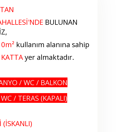
'TAN
HALLESİ
'NDE
BULUNAN
Z,
10m²
kullanım alanına sahip
 KATTA
yer almaktadır.
BANYO / WC / BALKON
 WC / TERAS (KAPALI)
 (İSKANLI)