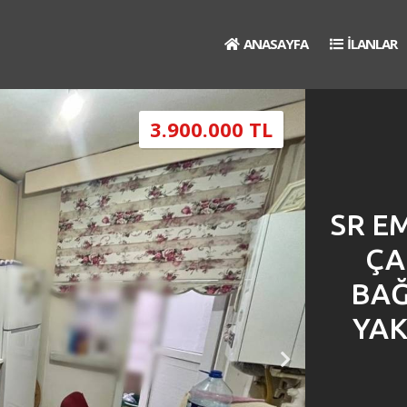
ANASAYFA
İLANLAR
3.900.000 TL
SR E
ÇA
BAĞ
YAK