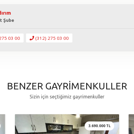
dırım
t Şube
275 03 00
(312) 275 03 00
BENZER GAYRİMENKULLER
Sizin için seçtiğimiz gayrimenkuller
3.690.000 TL