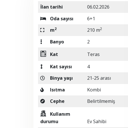
İlan tarihi
06.02.2026
Oda sayısı
6+1
2
2
m
210 m
Banyo
2
Kat
Teras
Kat sayısı
4
Binya yaşı
21-25 arası
Isıtma
Kombi
Cephe
Belirtilmemiş
Kullanım
durumu
Ev Sahibi