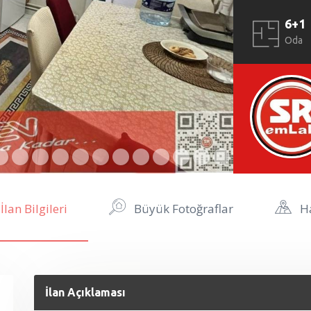
6+1
Oda
İlan Bilgileri
Büyük Fotoğraflar
Ha
İlan Açıklaması