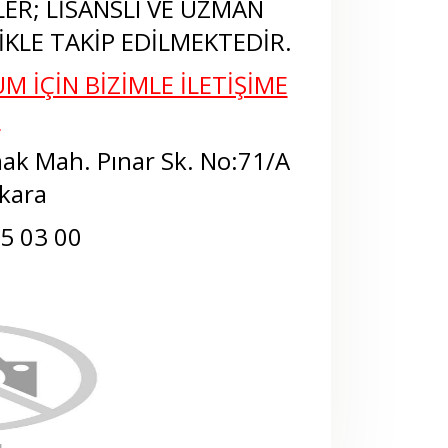
LER; LİSANSLI VE UZMAN
KLE TAKİP EDİLMEKTEDİR.
M İÇİN BİZİMLE İLETİŞİME
N
ak Mah. Pınar Sk. No:71/A
kara
75 03 00