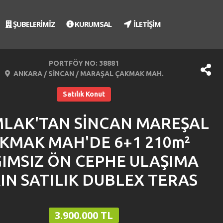
ŞUBELERİMİZ
KURUMSAL
İLETİŞİM
PORTFÖY NO: 38881
ANKARA / SİNCAN / MARAŞAL ÇAKMAK MAH.
Satılık Konut
MLAK'TAN SİNCAN MAREŞAL
KMAK MAH'DE 6+1 210m²
IMSIZ ÖN CEPHE ULAŞIMA
IN SATILIK DUBLEX TERAS
3.900.000 TL