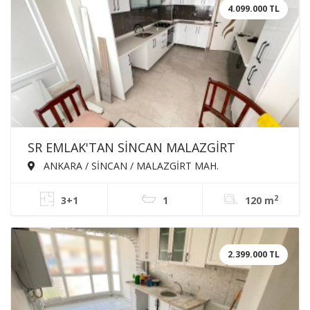
4.099.000 TL
SR EMLAK'TAN SİNCAN MALAZGİRT
MAH'DE 3+1 120m² ARA KATTA BAĞIMSIZ
ANKARA / SİNCAN / MALAZGİRT MAH.
ÖN CEPHE SATILIK DAİRE
2
3+1
1
120 m
2.399.000 TL