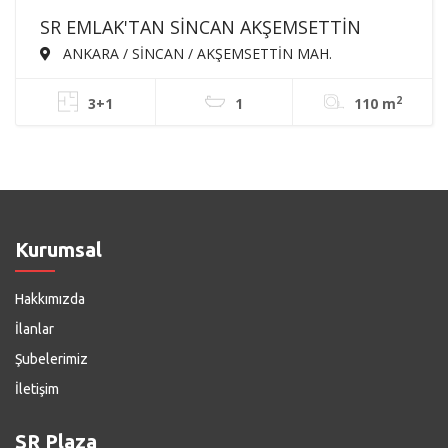
SR EMLAK'TAN SİNCAN AKŞEMSETTİN
MAH'DE 3+1 110m² KATTA ÖN CEPHE
ANKARA / SİNCAN / AKŞEMSETTİN MAH.
SATILIK DAİRE
2
3+1
1
110 m
Kurumsal
Hakkımızda
İlanlar
Şubelerimiz
İletişim
SR Plaza