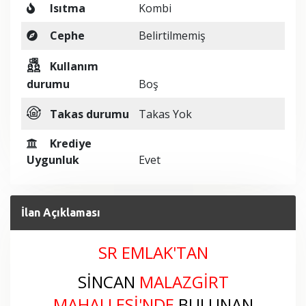
Isıtma
Kombi
Cephe
Belirtilmemiş
Kullanım
durumu
Boş
Takas durumu
Takas Yok
Krediye
Uygunluk
Evet
İlan Açıklaması
SR EMLAK'TAN
SİNCAN
MALAZGİRT
MAHALLESİ
'NDE
BULUNAN