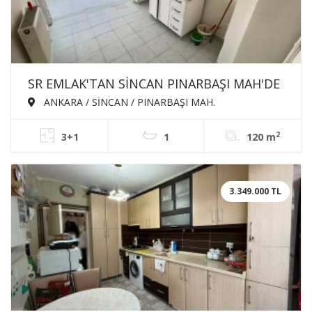
SR EMLAK'TAN SİNCAN PINARBAŞI MAH'DE
3+1 120m² ÖN CEPHE KATTA SATILIK DAİRE
ANKARA / SİNCAN / PINARBAŞI MAH.
2
3+1
1
120 m
3.349.000 TL