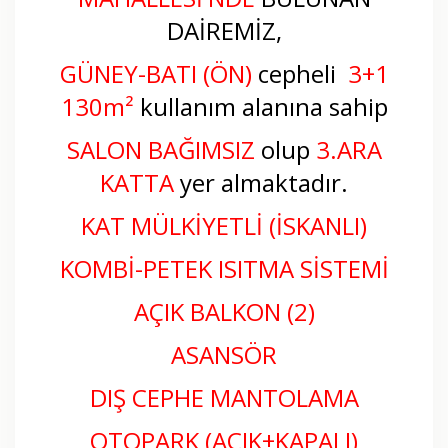
DAİREMİZ,
GÜNEY-BATI (ÖN)
cepheli
3+1
130m²
kullanım alanına sahip
SALON BAĞIMSIZ
olup
3.ARA
KATTA
yer almaktadır.
KAT MÜLKİYETLİ (İSKANLI)
KOMBİ-PETEK ISITMA SİSTEMİ
AÇIK BALKON (2)
ASANSÖR
DIŞ CEPHE MANTOLAMA
OTOPARK (AÇIK+KAPALI)