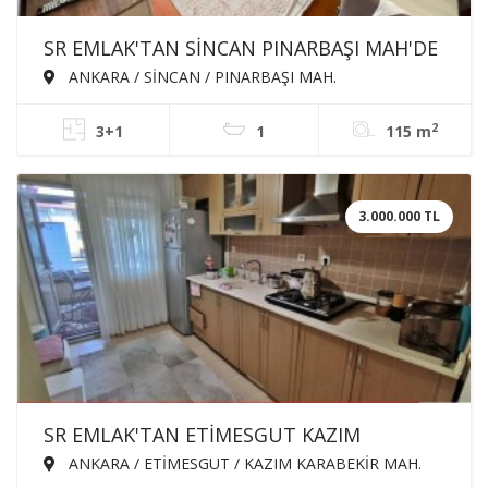
SR EMLAK'TAN SİNCAN PINARBAŞI MAH'DE
3+1 115m² ARA KATTA BAĞIMSIZ ÖN
ANKARA / SİNCAN / PINARBAŞI MAH.
CEPHE SATILIK DAİRE
2
3+1
1
115 m
3.000.000 TL
SR EMLAK'TAN ETİMESGUT KAZIM
KARABEKİR MAH'DE 3+1 90m² KATTA ÖN
ANKARA / ETİMESGUT / KAZIM KARABEKİR MAH.