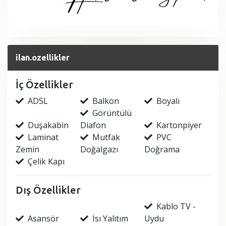
ilan.ozellikler
İç Özellikler
ADSL
Balkon
Boyalı
Görüntülü
Duşakabin
Diafon
Kartonpiyer
Laminat
Mutfak
PVC
Zemin
Doğalgazı
Doğrama
Çelik Kapı
Dış Özellikler
Kablo TV -
Asansör
Isı Yalıtım
Uydu