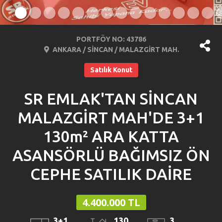
PORTFÖY NO: 43786
ANKARA / SİNCAN / MALAZGİRT MAH.
Satılık Konut
SR EMLAK'TAN SİNCAN
MALAZGİRT MAH'DE 3+1
130m² ARA KATTA
ASANSÖRLÜ BAĞIMSIZ ÖN
CEPHE SATILIK DAİRE
4.400.000 TL
3+1
130
3