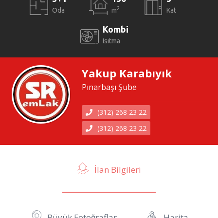
2
Oda
m
Kat
Kombi
Isıtma
Yakup Karabıyık
Pınarbaşı Şube
(312) 268 23 22
(312) 268 23 22
İlan Bilgileri
Büyük Fotoğraflar
Harita