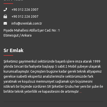
+90 312 226 2007
+90 312 226 2007
info@sremlak.com.tr
Piyade Mahallesi Atilla Eşer Cad. No : 1
Etimesgut / Ankara
Sr Emlak
Şirketimiz gayrimenkul sektöründe başarılı işlere imza atarak 1999
yılında Sincan’da faaliyete başlayıp 5 sabit 2 Mobil şubeye ulaşarak
kurumsallaşmıştır. Geçmişten bugüne kadar gerek teknik altyapımız
gerekse isabetli ekspertiz analizlerimizle sektörümüzde fark
yaratmak ve koşulsuz memnuniyet sağlamak için büyümesini
istikrarlı bir biçimde sürdüren SR Şirketler Grubu her yeni bir şube ile
birlikte teknik yeterlilik ve kapasitesini de artırmıştır
...