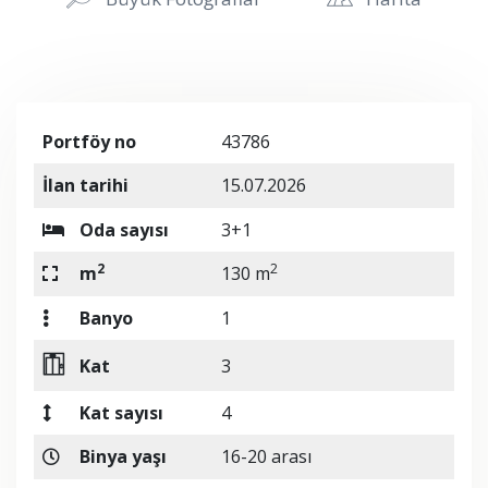
Portföy no
43786
İlan tarihi
15.07.2026
Oda sayısı
3+1
2
2
m
130 m
Banyo
1
Kat
3
Kat sayısı
4
Binya yaşı
16-20 arası