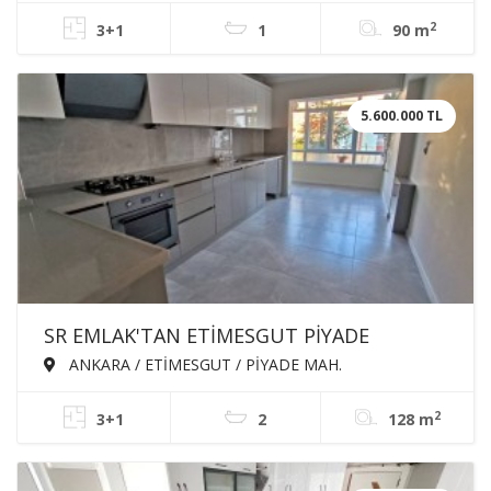
CEPHE SATILIK DAİRE
2
3+1
1
90 m
5.600.000 TL
SR EMLAK'TAN ETİMESGUT PİYADE
MAH'DE 3+1 128m² ÖN CEPHE ARA KATTA
ANKARA / ETİMESGUT / PİYADE MAH.
MASRAFSIZ EBEVEYN BANYOLU SATILIK
2
3+1
2
128 m
DAİRE