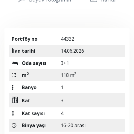
Portföy no
44332
İlan tarihi
14.06.2026
Oda sayısı
3+1
2
2
m
118 m
Banyo
1
Kat
3
Kat sayısı
4
Binya yaşı
16-20 arası