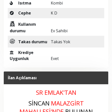
Isıtma
Kombi
Cephe
K D
Kullanım
durumu
Ev Sahibi
Takas durumu
Takas Yok
Krediye
Uygunluk
Evet
İlan Açıklaması
SR EMLAK'TAN
SİNCAN
MALAZGİRT
MAHALLESİ
'NDE
BULUNAN