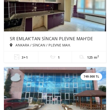
SR EMLAK'TAN SİNCAN PLEVNE MAH'DE
3+1 125m² KATTA MASRAFSIZ TRENE
ANKARA / SİNCAN / PLEVNE MAH.
YAKIN SATILIK DAİRE
2
3+1
1
125 m
749.000 TL