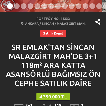
PORTFÖY NO: 44332
ANKARA / SİNCAN / MALAZGİRT MAH.
Satılık Konut
SR EMLAK'TAN SİNCAN
MALAZGİRT MAH'DE 3+1
118m² ARA KATTA
ASANSÖRLÜ BAĞIMSIZ ÖN
CEPHE SATILIK DAİRE
4.399.000 TL
3+1
118
3