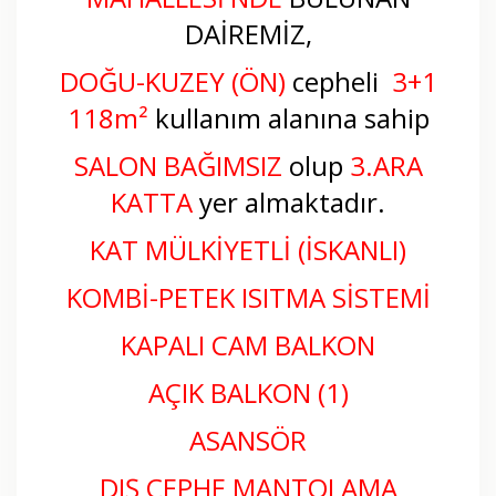
DAİREMİZ,
DOĞU-KUZEY (ÖN)
cepheli
3
+1
118m²
kullanım alanına sahip
SALON BAĞIMSIZ
olup
3.ARA
KATTA
yer almaktadır.
KAT MÜLKİYETLİ (İSKANLI)
KOMBİ-PETEK ISITMA SİSTEMİ
KAPALI CAM BALKON
AÇIK BALKON (1)
ASANSÖR
DIŞ CEPHE MANTOLAMA