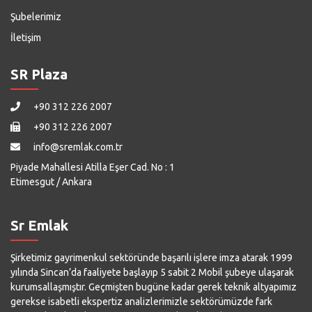
Şubelerimiz
İletişim
SR Plaza
+90 312 226 2007
+90 312 226 2007
info@sremlak.com.tr
Piyade Mahallesi Atilla Eşer Cad. No : 1
Etimesgut / Ankara
Sr Emlak
Şirketimiz gayrimenkul sektöründe başarılı işlere imza atarak 1999
yılında Sincan’da faaliyete başlayıp 5 sabit 2 Mobil şubeye ulaşarak
kurumsallaşmıştır. Geçmişten bugüne kadar gerek teknik altyapımız
gerekse isabetli ekspertiz analizlerimizle sektörümüzde fark