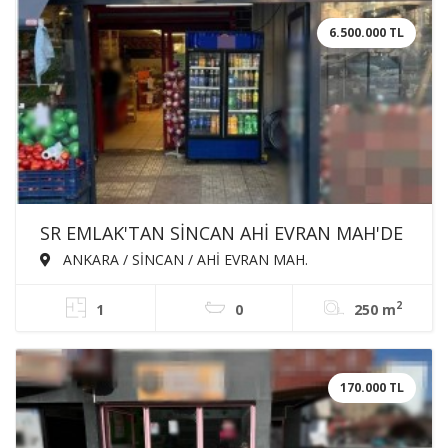
6.500.000 TL
SR EMLAK'TAN SİNCAN AHİ EVRAN MAH'DE
250m² KÖŞE BAŞI DEVREN KİRALIK
ANKARA / SİNCAN / AHİ EVRAN MAH.
DÜKKAN
2
1
0
250 m
170.000 TL