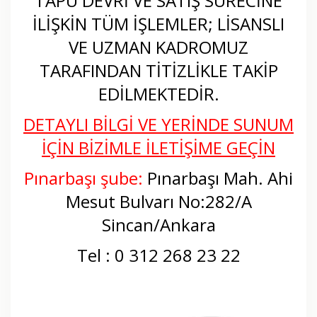
TAPU DEVRİ VE SATIŞ SÜRECİNE
İLİŞKİN TÜM İŞLEMLER; LİSANSLI
VE UZMAN KADROMUZ
TARAFINDAN TİTİZLİKLE TAKİP
EDİLMEKTEDİR.
DETAYLI BİLGİ VE YERİNDE SUNUM
İÇİN BİZİMLE İLETİŞİME GEÇİN
Pınarbaşı şube:
Pınarbaşı Mah. Ahi
Mesut Bulvarı No:282/A
Sincan/Ankara
Tel : 0 312 268 23 22