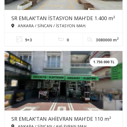
SR EMLAK'TAN İSTASYON MAH'DE 1.400 m²
KAPALI ALANLI 3 KATLI YILLIK KİRALIK
ANKARA / SİNCAN / İSTASYON MAH.
AQUA PARK
2
9+3
0
3080000 m
1.750.000 TL
SR EMLAK'TAN AHİEVRAN MAH'DE 110 m²
CADDE ÜZERİNDE DEVREN KİRALIK
ANKARA / SİNCAN / AHİ EVRAN MAH.