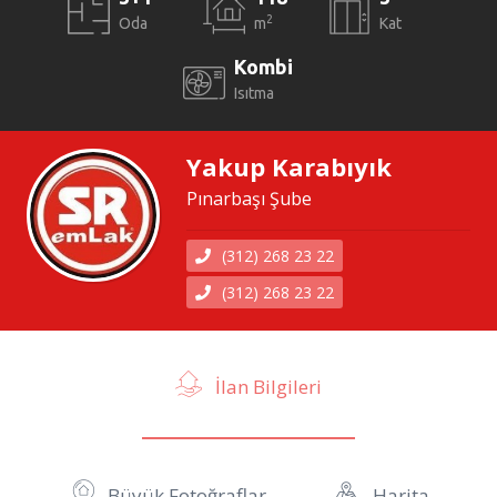
2
Oda
m
Kat
Kombi
Isıtma
Yakup Karabıyık
Pınarbaşı Şube
(312) 268 23 22
(312) 268 23 22
İlan Bilgileri
Büyük Fotoğraflar
Harita