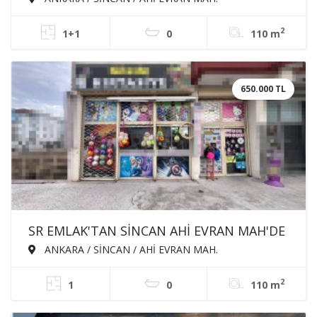
DÜKKAN
2
1+1
0
110 m
650.000 TL
SR EMLAK'TAN SİNCAN AHİ EVRAN MAH'DE
110m² CADDEYE YAKIN OKUL KARŞISI
ANKARA / SİNCAN / AHİ EVRAN MAH.
DEVREN KİRALIK DÜKKAN
2
1
0
110 m