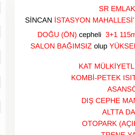
SR EMLAK
SİNCAN
İSTASYON MAHALLESİ
DOĞU (ÖN)
cepheli
3+1
115m
SALON BAĞIMSIZ
olup
YÜKSE
KAT MÜLKİYETLİ
KOMBİ-PETEK ISI
ASANS
DIŞ CEPHE M
ALTTA D
OTOPARK (AÇIK
TRENE Y