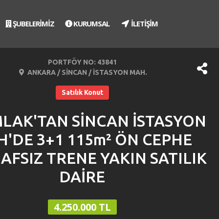
ŞUBELERİMİZ
KURUMSAL
İLETİŞİM
PORTFÖY NO: 43841
ANKARA / SİNCAN / İSTASYON MAH.
Satılık Konut
MLAK'TAN SİNCAN İSTASYON
'DE 3+1 115m² ÖN CEPHE
AFSIZ TRENE YAKIN SATILIK
DAİRE
4.250.000 TL