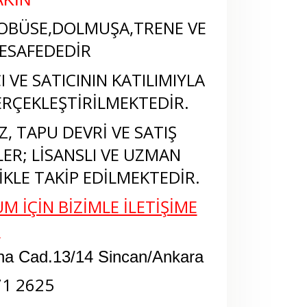
OBÜSE,DOLMUŞA,TRENE VE
ESAFEDEDİR
 VE SATICININ KATILIMIYLA
RÇEKLEŞTİRİLMEKTEDİR.
, TAPU DEVRİ VE SATIŞ
LER; LİSANSLI VE UZMAN
KLE TAKİP EDİLMEKTEDİR.
M İÇİN BİZİMLE İLETİŞİME
N
na Cad.13/14 Sincan/Ankara
71 2625