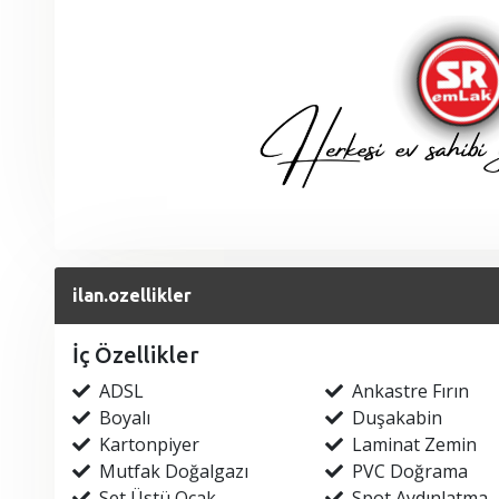
ilan.ozellikler
İç Özellikler
ADSL
Ankastre Fırın
Boyalı
Duşakabin
Kartonpiyer
Laminat Zemin
Mutfak Doğalgazı
PVC Doğrama
Set Üstü Ocak
Spot Aydınlatma