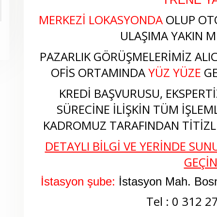
MERKEZİ LOKASYONDA
OLUP OT
ULAŞIMA YAKIN M
PAZARLIK GÖRÜŞMELERİMİZ ALICI
OFİS ORTAMINDA
YÜZ YÜZE
GE
KREDİ BAŞVURUSU, EKSPERTİZ
SÜRECİNE İLİŞKİN TÜM İŞLEM
KADROMUZ TARAFINDAN TİTİZLİ
DETAYLI BİLGİ VE YERİNDE SUNU
GEÇİ
İstasyon şube:
İstasyon Mah. Bos
Tel : 0 312 2