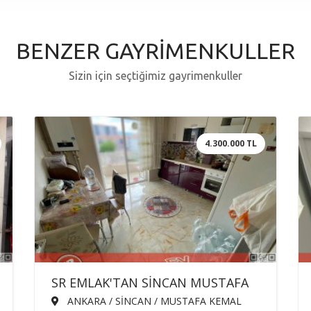
BENZER GAYRİMENKULLER
Sizin için seçtiğimiz gayrimenkuller
4.300.000 TL
SR EMLAK'TAN SİNCAN MUSTAFA
KEMAL MAH'DE 3+1 130m² ÖN
ANKARA / SİNCAN / MUSTAFA KEMAL