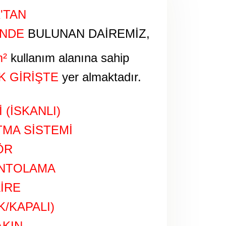
'TAN
'NDE
BULUNAN DAİREMİZ,
²
kullanım alanına sahip
K GİRİŞTE
yer almaktadır.
 (İSKANLI)
TMA SİSTEMİ
ÖR
ANTOLAMA
AİRE
/KAPALI)
AKIN