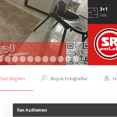
3+1
Oda
İlan Bilgileri
Büyük Fotoğraflar
Ha
İlan Açıklaması