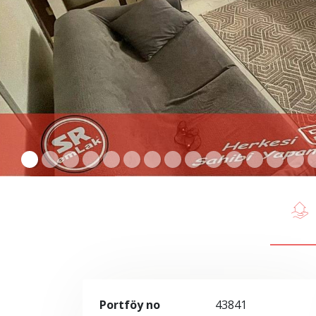
Portföy no
43841