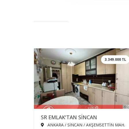
3.349.000 TL
SR EMLAK'TAN SİNCAN
AKŞEMSETTİN MAH'DE 3+1 110m²
ANKARA / SİNCAN / AKŞEMSETTİN MAH.