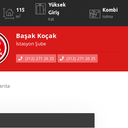
Yüksek
115
Kombi
Giriş
2
m
Isıtma
Kat
Başak Koçak
İstasyon Şube
(312) 271 26 25
(312) 271 26 25
rita