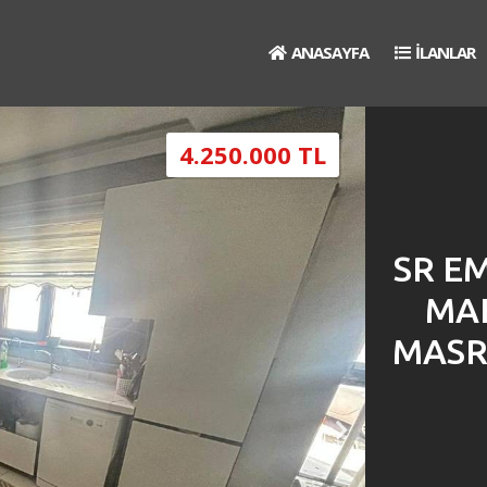
ANASAYFA
İLANLAR
4.250.000 TL
SR E
MAH
MASR