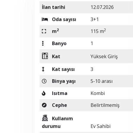
İlan tarihi
12.07.2026
Oda sayısı
3+1
2
2
m
115 m
Banyo
1
Kat
Yüksek Giriş
Kat sayısı
3
Binya yaşı
5-10 arası
Isıtma
Kombi
Cephe
Belirtilmemiş
Kullanım
durumu
Ev Sahibi