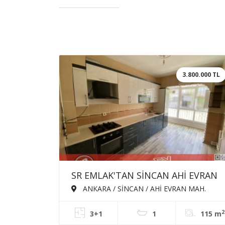
3.800.000 TL
SR EMLAK'TAN SİNCAN AHİ EVRAN
MAH'DE 3+1 115m² BAĞIMSIZ ÖN
ANKARA / SİNCAN / AHİ EVRAN MAH.
CEPHE KİRALIK DAİRE
2
3+1
1
115 m