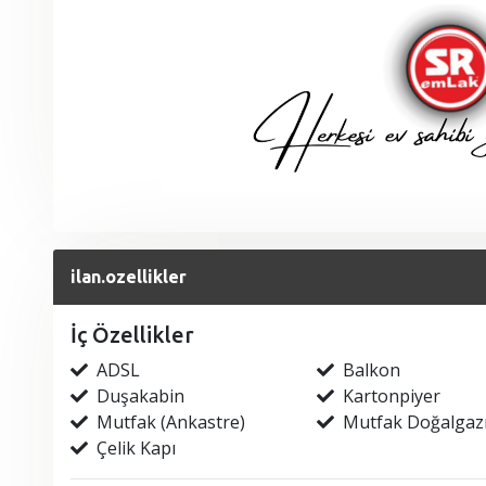
ilan.ozellikler
İç Özellikler
ADSL
Balkon
Duşakabin
Kartonpiyer
Mutfak (Ankastre)
Mutfak Doğalgaz
Çelik Kapı