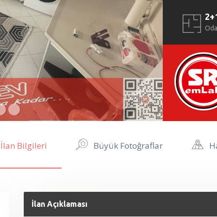
2+
Od
İlan Bilgileri
Büyük Fotoğraflar
Ha
İlan Açıklaması