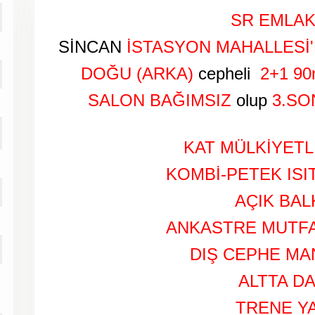
SR EMLAK
SİNCAN
İSTASYON MAHALLESİ
DOĞU (ARKA)
cepheli
2+1
90
SALON BAĞIMSIZ
olup
3.SO
KAT MÜLKİYETLİ
KOMBİ-PETEK ISI
AÇIK BA
ANKASTRE MUTFA
DIŞ CEPHE M
ALTTA D
TRENE Y