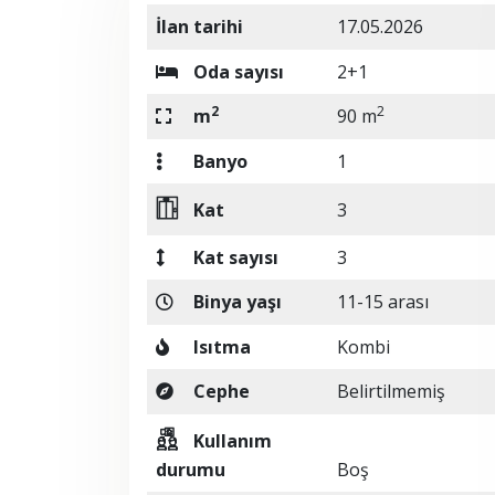
İlan tarihi
17.05.2026
Oda sayısı
2+1
2
2
m
90 m
Banyo
1
Kat
3
Kat sayısı
3
Binya yaşı
11-15 arası
Isıtma
Kombi
Cephe
Belirtilmemiş
Kullanım
durumu
Boş