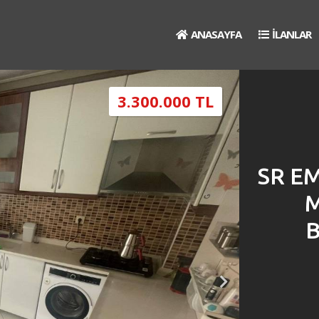
ANASAYFA
İLANLAR
3.300.000 TL
SR E
M
B