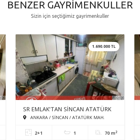
BENZER GAYRİMENKULLER
Sizin için seçtiğimiz gayrimenkuller
1.690.000 TL
SR EMLAK'TAN SİNCAN ATATÜRK
MAH'DE 2+1 70m² MERKEZİ
ANKARA / SİNCAN / ATATÜRK MAH.
KONUMDA SATILIK DAİRE
2
2+1
1
70 m