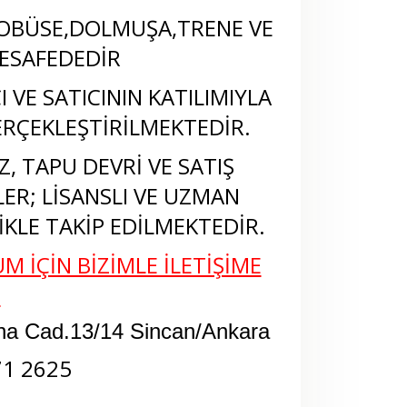
OBÜSE,DOLMUŞA,TRENE VE
ESAFEDEDİR
 VE SATICININ KATILIMIYLA
RÇEKLEŞTİRİLMEKTEDİR.
, TAPU DEVRİ VE SATIŞ
LER; LİSANSLI VE UZMAN
KLE TAKİP EDİLMEKTEDİR.
M İÇİN BİZİMLE İLETİŞİME
N
na Cad.13/14 Sincan/Ankara
71 2625