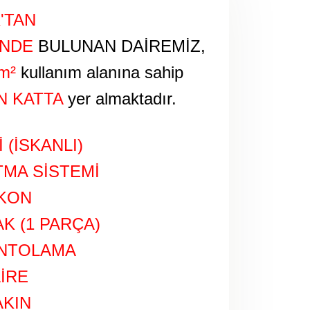
'TAN
'NDE
BULUNAN DAİREMİZ,
m²
kullanım alanına sahip
N KATTA
yer almaktadır.
 (İSKANLI)
TMA SİSTEMİ
LKON
K (1 PARÇA)
ANTOLAMA
AİRE
AKIN