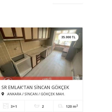
35.000 TL
SR EMLAK'TAN SİNCAN GÖKÇEK
MAH'DE 3+1 120m² KATTA
ANKARA / SİNCAN / GÖKÇEK MAH.
EBEVEYN BANYOLU ASANSÖRLÜ
2
3+1
2
120 m
KİRALIK DAİRE