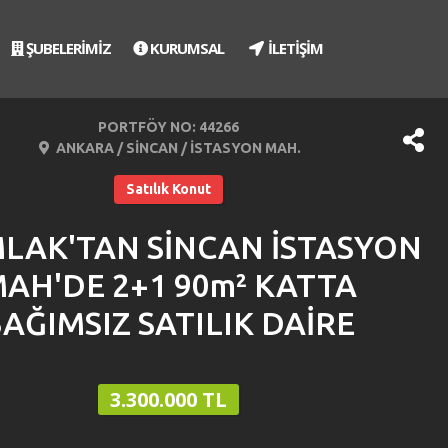
ŞUBELERİMİZ
KURUMSAL
İLETİŞİM
PORTFÖY NO: 44266
ANKARA / SİNCAN / İSTASYON MAH.
Satılık Konut
MLAK'TAN SİNCAN İSTASYON
AH'DE 2+1 90m² KATTA
AĞIMSIZ SATILIK DAİRE
3.300.000 TL