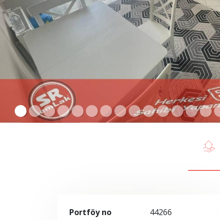
Portföy no
44266