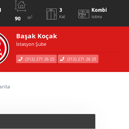
1
3
Kombi
a
Kat
Isıtma
2
m
90
Başak Koçak
İstasyon Şube
(312) 271 26 25
(312) 271 26 25
rita