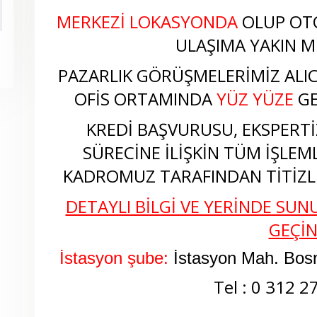
MERKEZİ LOKASYONDA
OLUP OT
ULAŞIMA YAKIN M
PAZARLIK GÖRÜŞMELERİMİZ ALICI
OFİS ORTAMINDA
YÜZ YÜZE
GE
KREDİ BAŞVURUSU, EKSPERTİZ
SÜRECİNE İLİŞKİN TÜM İŞLEM
KADROMUZ TARAFINDAN TİTİZLİ
DETAYLI BİLGİ VE YERİNDE SUNU
GEÇİ
İstasyon şube:
İstasyon Mah. Bos
Tel : 0 312 2