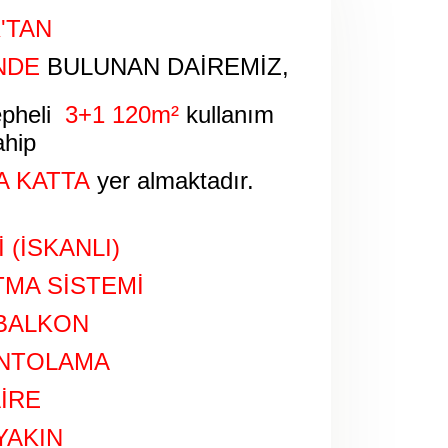
'TAN
NDE
BULUNAN DAİREMİZ,
epheli
3+1
120m²
kullanım
ahip
A KATTA
yer almaktadır.
 (İSKANLI)
TMA SİSTEMİ
 BALKON
ANTOLAMA
AİRE
YAKIN