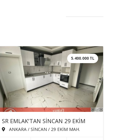
5.400.000 TL
SR EMLAK'TAN SİNCAN 29 EKİM
MAH'DE 3+1 125m² ARA KATTA
ANKARA / SİNCAN / 29 EKİM MAH.
EBEVEYN BANYOLU ASANSÖRLÜ