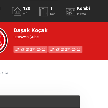
1
120
1
Kombi
2
m
Kat
Isıtma
Başak Koçak
İstasyon Şube
(312) 271 26 25
(312) 271 26 25
rita