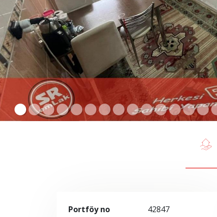
Portföy no
42847