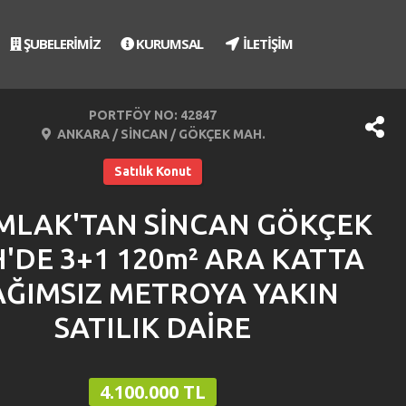
ŞUBELERİMİZ
KURUMSAL
İLETİŞİM
PORTFÖY NO: 42847
ANKARA / SİNCAN / GÖKÇEK MAH.
Satılık Konut
EMLAK'TAN SİNCAN GÖKÇEK
'DE 3+1 120m² ARA KATTA
ĞIMSIZ METROYA YAKIN
SATILIK DAİRE
4.100.000 TL