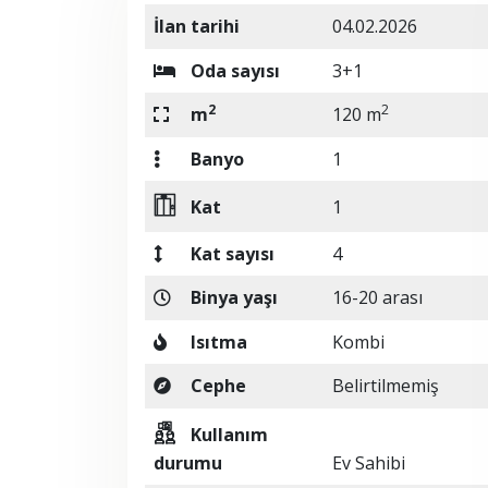
İlan tarihi
04.02.2026
Oda sayısı
3+1
2
2
m
120 m
Banyo
1
Kat
1
Kat sayısı
4
Binya yaşı
16-20 arası
Isıtma
Kombi
Cephe
Belirtilmemiş
Kullanım
durumu
Ev Sahibi