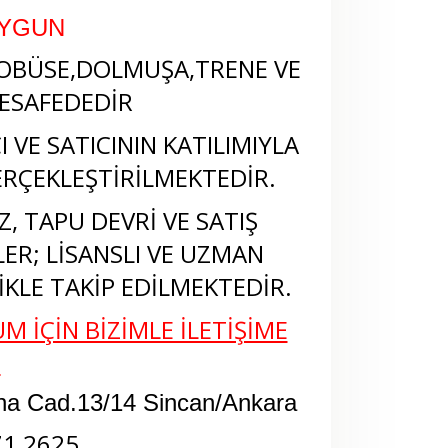
UYGUN
OBÜSE,DOLMUŞA,TRENE VE
ESAFEDEDİR
 VE SATICININ KATILIMIYLA
RÇEKLEŞTİRİLMEKTEDİR.
, TAPU DEVRİ VE SATIŞ
LER; LİSANSLI VE UZMAN
KLE TAKİP EDİLMEKTEDİR.
M İÇİN BİZİMLE İLETİŞİME
N
na Cad.13/14 Sincan/Ankara
71 2625