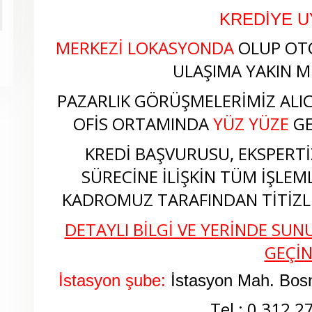
KREDİYE 
MERKEZİ LOKASYONDA
OLUP OT
ULAŞIMA YAKIN M
PAZARLIK GÖRÜŞMELERİMİZ ALICI
OFİS ORTAMINDA
YÜZ YÜZE
GE
KREDİ BAŞVURUSU, EKSPERTİZ
SÜRECİNE İLİŞKİN TÜM İŞLEM
KADROMUZ TARAFINDAN TİTİZLİ
DETAYLI BİLGİ VE YERİNDE SUNU
GEÇİ
İstasyon şube:
İstasyon Mah. Bos
Tel : 0 312 2