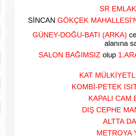
SR EMLAK
SİNCAN
GÖKÇEK MAHALLESİ
'
GÜNEY-DOĞU-BATI (ARKA)
c
alanına s
SALON BAĞIMSIZ
olup
1.AR
KAT MÜLKİYETLİ
KOMBİ-PETEK ISI
KAPALI CAM
DIŞ CEPHE M
ALTTA D
METROYA 