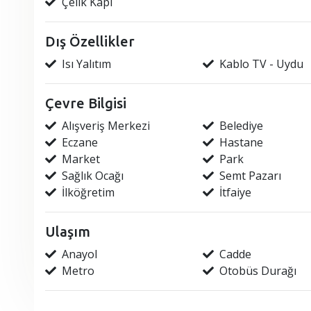
Çelik Kapı
Dış Özellikler
Isı Yalıtım
Kablo TV - Uydu
Çevre Bilgisi
Alışveriş Merkezi
Belediye
Eczane
Hastane
Market
Park
Sağlık Ocağı
Semt Pazarı
İlköğretim
İtfaiye
Ulaşım
Anayol
Cadde
Metro
Otobüs Durağı