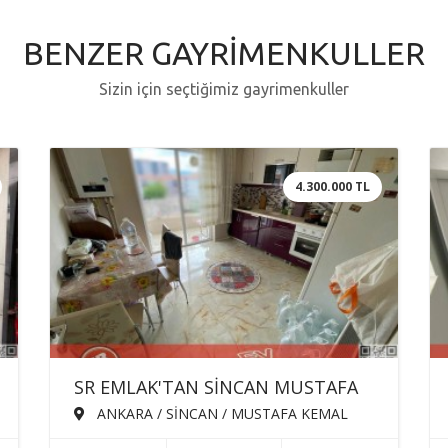
BENZER GAYRİMENKULLER
Sizin için seçtiğimiz gayrimenkuller
4.300.000 TL
SR EMLAK'TAN SİNCAN MUSTAFA
KEMAL MAH'DE 3+1 130m² ÖN
ANKARA / SİNCAN / MUSTAFA KEMAL
MAH.
CEPHE EBEVEYN BANYOLU