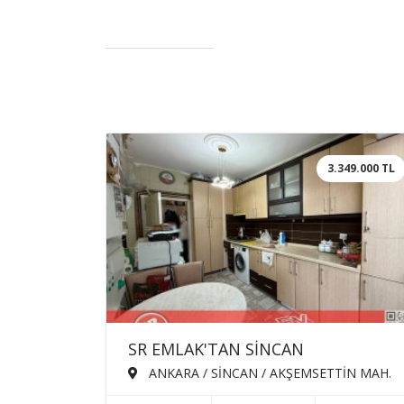
3.349.000 TL
SR EMLAK'TAN SİNCAN
AKŞEMSETTİN MAH'DE 3+1 110m²
ANKARA / SİNCAN / AKŞEMSETTİN MAH.
KATTA ÖN CEPHE SATILIK DAİRE