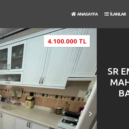
ANASAYFA
İLANLAR
4.100.000 TL
SR 
MAH
BA