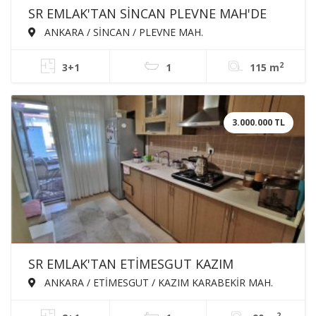
SR EMLAK'TAN SİNCAN PLEVNE MAH'DE
3+1 115m² KATTA ÖN CEPHE MASRAFSIZ
ANKARA / SİNCAN / PLEVNE MAH.
SATILIK DAİRE
2
3+1
1
115 m
3.000.000 TL
SR EMLAK'TAN ETİMESGUT KAZIM
KARABEKİR MAH'DE 2+1 90m²
ANKARA / ETİMESGUT / KAZIM KARABEKİR MAH.
MANTOLAMALI SATILIK DAİRE
2