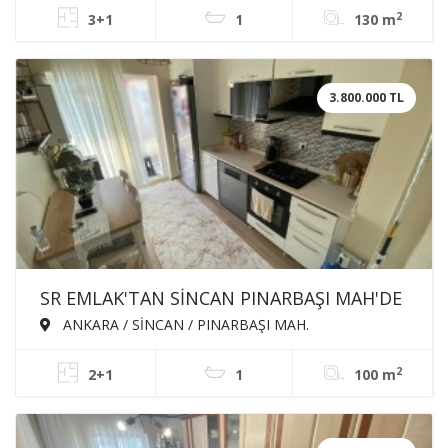
2
3+1
1
130 m
3.800.000 TL
SR EMLAK'TAN SİNCAN PINARBAŞI MAH'DE
2+1 100m² KATTA BAĞIMSIZ ÖN CEPHE
ANKARA / SİNCAN / PINARBAŞI MAH.
SATILIK DAİRE
2
2+1
1
100 m