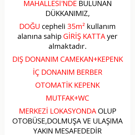
MAHALLESİ
'NDE
BULUNAN
DÜKKANIMIZ,
DOĞU
cepheli
35
m²
kullanım
alanına sahip
GİRİŞ KATTA
yer
almaktadır.
DIŞ DONANIM CAMEKAN+KEPENK
İÇ DONANIM BERBER
OTOMATİK KEPENK
MUTFAK+
WC
MERKEZİ LOKASYONDA
OLUP
OTOBÜSE,DOLMUŞA VE ULAŞIMA
YAKIN MESAFEDEDİR