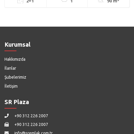
2+1
1
90 m
Kurumsal
Hakkımızda
İlanlar
Şubelerimiz
İletişim
SR Plaza
+90 312 226 2007
+90 312 226 2007
info@sremlak.com.tr