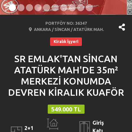
PORTFÖY NO: 36347
ANKARA / SİNCAN / ATATÜRK MAH.
Kiralık İşyeri
SR EMLAK'TAN SİNCAN
ATATÜRK MAH'DE 35m²
MERKEZİ KONUMDA
DEVREN KİRALIK KUAFÖR
549.000 TL
Giriş
2+1
Katı