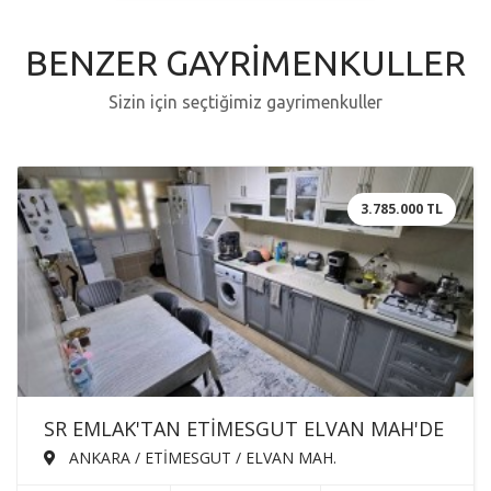
BENZER GAYRİMENKULLER
Sizin için seçtiğimiz gayrimenkuller
3.785.000 TL
SR EMLAK'TAN ETİMESGUT ELVAN MAH'DE
3+1 130m² GENİŞ KAT KONUMUNDA
ANKARA / ETİMESGUT / ELVAN MAH.
MASRAFSIZ TRENE YAKIN SATILIK DAİRE