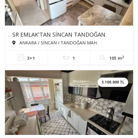
SR EMLAK'TAN SİNCAN TANDOĞAN
MAH'DE 3+1 105m² KATTA BAĞIMSIZ KREDİ
ANKARA / SİNCAN / TANDOĞAN MAH.
LİMİTSİZ SATILIK DAİRE
2
3+1
1
105 m
3.100.000 TL