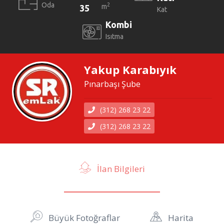
Oda
2
m
35
Kat
Kombi
Isıtma
Yakup Karabıyık
Pınarbaşı Şube
(312) 268 23 22
(312) 268 23 22
İlan Bilgileri
Büyük Fotoğraflar
Harita