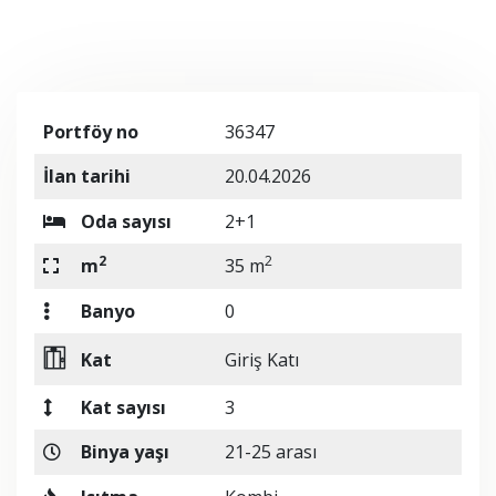
Portföy no
36347
İlan tarihi
20.04.2026
Oda sayısı
2+1
2
2
m
35 m
Banyo
0
Kat
Giriş Katı
Kat sayısı
3
Binya yaşı
21-25 arası