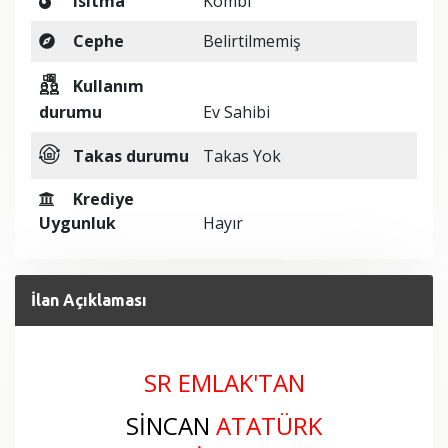
Isıtma
Kombi
Cephe
Belirtilmemiş
Kullanım
durumu
Ev Sahibi
Takas durumu
Takas Yok
Krediye
Uygunluk
Hayır
İlan Açıklaması
SR EMLAK'TAN
SİNCAN
ATATÜRK