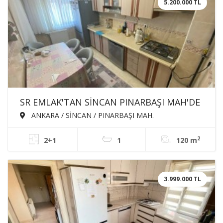
5.200.000 TL
SR EMLAK'TAN SİNCAN PINARBAŞI MAH'DE
2+1 120m² ARA KATTA ASANSÖRLÜ
ANKARA / SİNCAN / PINARBAŞI MAH.
BAĞIMSIZ SATILIK DAİRE
2
2+1
1
120 m
3.999.000 TL