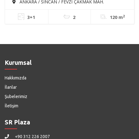
MAH'DE 3+1 120m² ARA KATTA EBEVEYN
ANKARA / SİNCAN / FEVZİ ÇAKMAK MAH.
BANYOLU ASANSÖRLÜ SATILIK SIFIR DAİRE
2
3+1
2
120 m
Kurumsal
Hakkımızda
İlanlar
Şubelerimiz
İletişim
SR Plaza
+90 312 226 2007