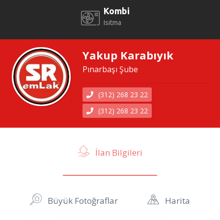
Kombi
Isıtma
Yakup Karabıyık
Pınarbaşı Şube
(312) 268 23 22
(312) 268 23 22
İlan Bilgileri
Büyük Fotoğraflar
Harita