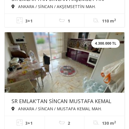
MAH'DE 3+1 110m² KATTA ÖN CEPHE
ANKARA / SİNCAN / AKŞEMSETTİN MAH.
SATILIK DAİRE
2
3+1
1
110 m
4.300.000 TL
SR EMLAK'TAN SİNCAN MUSTAFA KEMAL
MAH'DE 3+1 130m² ÖN CEPHE EBEVEYN
ANKARA / SİNCAN / MUSTAFA KEMAL MAH.
BANYOLU ASANSÖRLÜ SATILIK DAİRE
2
3+1
2
130 m