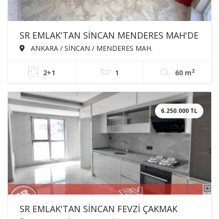
SR EMLAK'TAN SİNCAN MENDERES MAH'DE
2+0 60m² ÖN CEPHE SATILIK SIFIR DAİRE
ANKARA / SİNCAN / MENDERES MAH.
2
2+1
1
60 m
6.250.000 TL
SR EMLAK'TAN SİNCAN FEVZİ ÇAKMAK