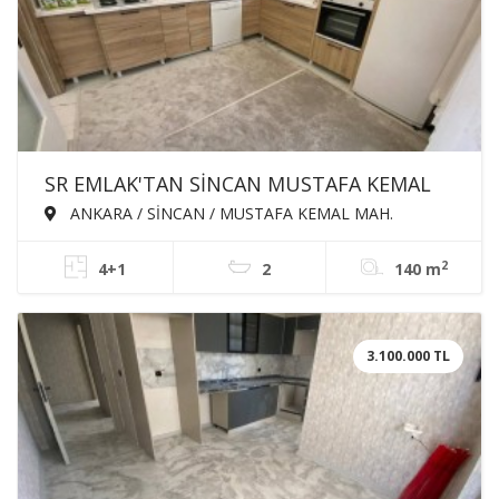
SR EMLAK'TAN SİNCAN MUSTAFA KEMAL
MAH'DE 4+1 140m² EBEVEYN BANYOLU
ANKARA / SİNCAN / MUSTAFA KEMAL MAH.
GİYSİ ODALI ASANSÖRLÜ SATILIK DAİRE
2
4+1
2
140 m
3.100.000 TL