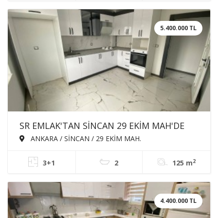
5.400.000 TL
SR EMLAK'TAN SİNCAN 29 EKİM MAH'DE
3+1 125m² ARA KATTA EBEVEYN BANYOLU
ANKARA / SİNCAN / 29 EKİM MAH.
ASANSÖRLÜ SATILIK SIFIR DAİRE
2
3+1
2
125 m
4.400.000 TL