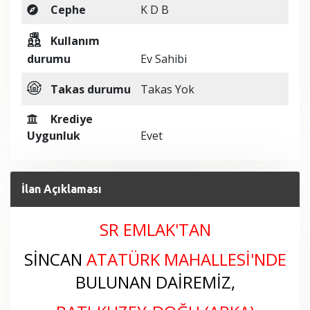
Cephe
K D B
Kullanım
durumu
Ev Sahibi
Takas durumu
Takas Yok
Krediye
Uygunluk
Evet
İlan Açıklaması
SR EMLAK'TAN
SİNCAN
ATATÜRK MAHALLESİ
'NDE
BULUNAN DAİREMİZ,