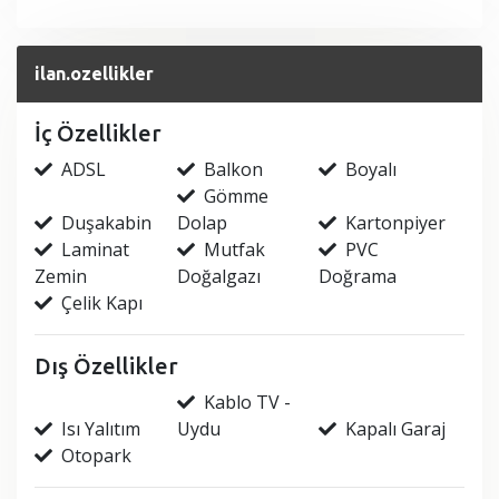
ilan.ozellikler
İç Özellikler
ADSL
Balkon
Boyalı
Gömme
Duşakabin
Dolap
Kartonpiyer
Laminat
Mutfak
PVC
Zemin
Doğalgazı
Doğrama
Çelik Kapı
Dış Özellikler
Kablo TV -
Isı Yalıtım
Uydu
Kapalı Garaj
Otopark