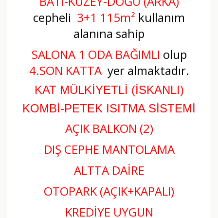
BATI-KUZEY-DOĞU (ARKA)
cepheli
3
+1 115m²
kullanım
alanına sahip
SALONA 1 ODA BAĞIMLI
olup
4.SON KATTA
yer almaktadır.
KAT MÜLKİYETLİ (İSKANLI)
KOMBİ-PETEK ISITMA SİSTEMİ
AÇIK BALKON (2)
DIŞ CEPHE MANTOLAMA
ALTTA DAİRE
OTOPARK (AÇIK+KAPALI)
KREDİYE UYGUN