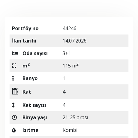
Portföy no
44246
İlan tarihi
14.07.2026
Oda sayısı
3+1
2
2
m
115 m
Banyo
1
Kat
4
Kat sayısı
4
Binya yaşı
21-25 arası
Isıtma
Kombi