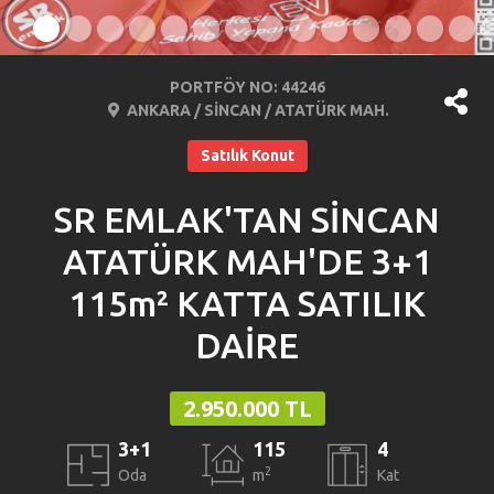
PORTFÖY NO: 44246
ANKARA / SİNCAN / ATATÜRK MAH.
Satılık Konut
SR EMLAK'TAN SİNCAN
ATATÜRK MAH'DE 3+1
115m² KATTA SATILIK
DAİRE
2.950.000 TL
3+1
115
4
2
Oda
m
Kat