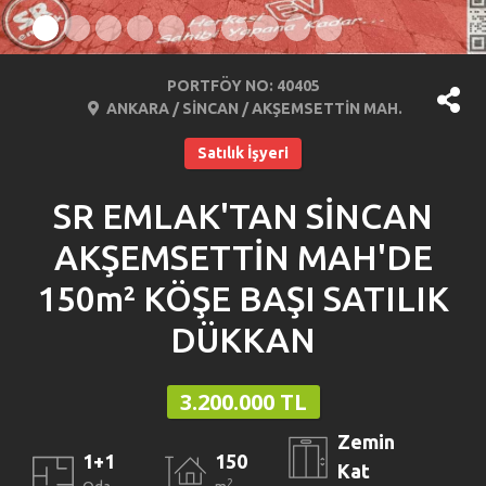
PORTFÖY NO: 40405
ANKARA / SİNCAN / AKŞEMSETTİN MAH.
Satılık İşyeri
SR EMLAK'TAN SİNCAN
AKŞEMSETTİN MAH'DE
150m² KÖŞE BAŞI SATILIK
DÜKKAN
3.200.000 TL
Zemin
1+1
150
Kat
2