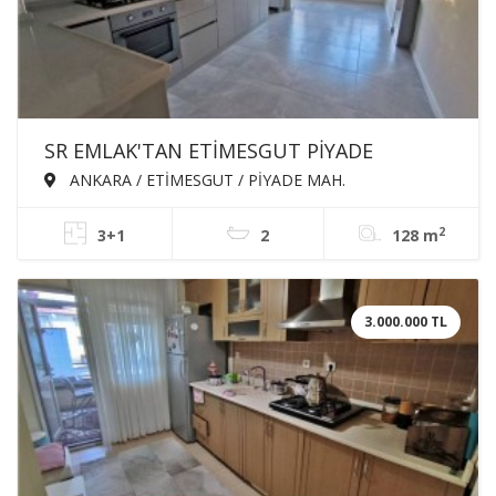
SR EMLAK'TAN ETİMESGUT PİYADE
MAH'DE 3+1 128m² ÖN CEPHE ARA KATTA
ANKARA / ETİMESGUT / PİYADE MAH.
MASRAFSIZ EBEVEYN BANYOLU SATILIK
2
3+1
2
128 m
DAİRE
3.000.000 TL