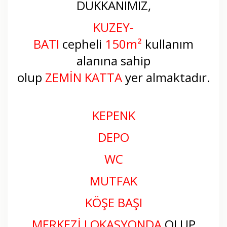
DÜKKANIMIZ,
KUZEY-
BATI
cepheli
150
m
²
kullanım
alanına sahip
olup
ZEMİN
KATTA
yer almaktadır.
KEPENK
DEPO
WC
MUTFAK
KÖŞE BAŞI
MERKEZİ LOKASYONDA
OLUP