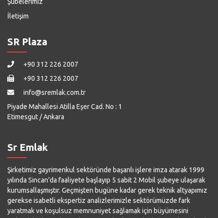
Şubelerimiz
İletişim
SR Plaza
+90 312 226 2007
+90 312 226 2007
info@sremlak.com.tr
Piyade Mahallesi Atilla Eşer Cad. No : 1
Etimesgut / Ankara
Sr Emlak
Şirketimiz gayrimenkul sektöründe başarılı işlere imza atarak 1999
yılında Sincan’da faaliyete başlayıp 5 sabit 2 Mobil şubeye ulaşarak
kurumsallaşmıştır. Geçmişten bugüne kadar gerek teknik altyapımız
gerekse isabetli ekspertiz analizlerimizle sektörümüzde fark
yaratmak ve koşulsuz memnuniyet sağlamak için büyümesini