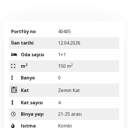
Portföy no
40405
İlan tarihi
12.04.2026
Oda sayısı
1+1
2
2
m
150 m
Banyo
0
Kat
Zemin Kat
Kat sayısı
4
Binya yaşı
21-25 arası
Isıtma
Kombi