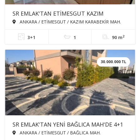
SR EMLAK'TAN ETİMESGUT KAZIM
KARABEKİR MAH'DE 3+1 90m² KATTA ÖN
ANKARA / ETİMESGUT / KAZIM KARABEKİR MAH.
CEPHE SATILIK DAİRE
2
3+1
1
90 m
30.000.000 TL
SR EMLAK'TAN YENİ BAĞLICA MAH'DE 4+1
400m² EBEVEYN BANYOLU GİYSİ ODALI
ANKARA / ETİMESGUT / BAĞLICA MAH.