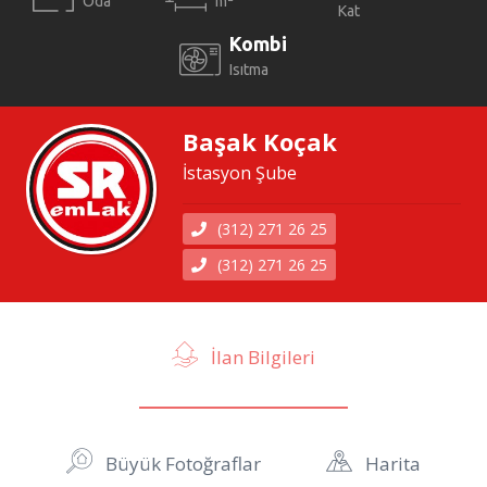
Oda
m
Kat
Kombi
Isıtma
Başak Koçak
İstasyon Şube
(312) 271 26 25
(312) 271 26 25
İlan Bilgileri
Büyük Fotoğraflar
Harita