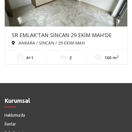
SR EMLAK'TAN SİNCAN 29 EKİM MAH'DE
4+1 160m² EBEVEYN BANYOLU GİYSİ ODALI
ANKARA / SİNCAN / 29 EKİM MAH.
ASANSÖRLÜ SATILIK SIFIR DAİRE
2
4+1
2
160 m
Kurumsal
Hakkımızda
İlanlar