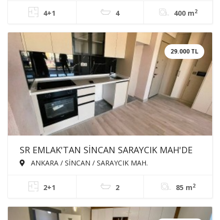
LÜX SIFIR SATILIK VİLLA
2
4+1
4
400 m
29.000 TL
SR EMLAK'TAN SİNCAN SARAYCIK MAH'DE
2+1 85m² KATTA ASANSÖRLÜ EBEVEYN
ANKARA / SİNCAN / SARAYCIK MAH.
BANYOLU KİRALIK SIFIR DAİRE
2
2+1
2
85 m