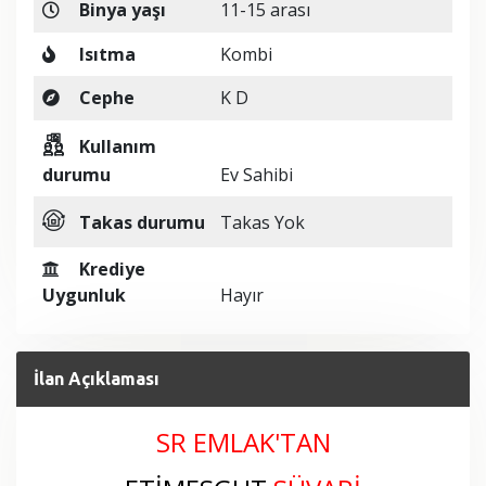
Binya yaşı
11-15 arası
Isıtma
Kombi
Cephe
K D
Kullanım
durumu
Ev Sahibi
Takas durumu
Takas Yok
Krediye
Uygunluk
Hayır
İlan Açıklaması
SR EMLAK'TAN