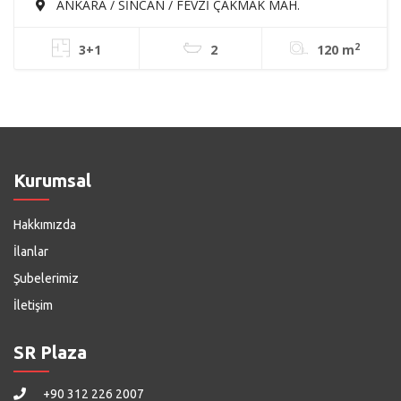
MAH'DE 3+1 120m² ARA KATTA EBEVEYN
ANKARA / SİNCAN / FEVZİ ÇAKMAK MAH.
BANYOLU ASANSÖRLÜ SATILIK SIFIR DAİRE
2
3+1
2
120 m
Kurumsal
Hakkımızda
İlanlar
Şubelerimiz
İletişim
SR Plaza
+90 312 226 2007