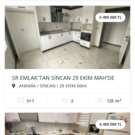
5.400.000 TL
SR EMLAK'TAN SİNCAN 29 EKİM MAH'DE
3+1 125m² ARA KATTA EBEVEYN BANYOLU
ANKARA / SİNCAN / 29 EKİM MAH.
ASANSÖRLÜ SATILIK SIFIR DAİRE
2
3+1
2
125 m
4.400.000 TL