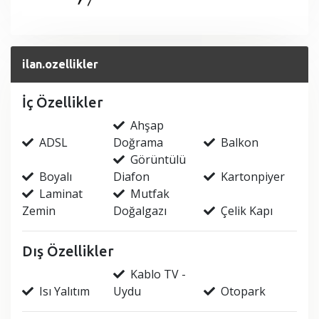
ilan.ozellikler
İç Özellikler
Ahşap
ADSL
Doğrama
Balkon
Görüntülü
Boyalı
Diafon
Kartonpiyer
Laminat
Mutfak
Zemin
Doğalgazı
Çelik Kapı
Dış Özellikler
Kablo TV -
Isı Yalıtım
Uydu
Otopark