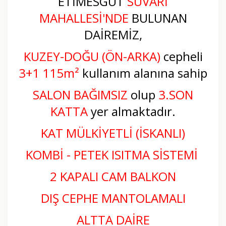
ETİMESGUT
SÜVARİ
MAHALLESİ
'NDE
BULUNAN
DAİREMİZ,
KUZEY-DOĞU (ÖN-ARKA)
cepheli
3+1 115m²
kullanım alanına sahip
SALON BAĞIMSIZ
olup
3.SON
KATTA
yer almaktadır.
KAT MÜLKİYETLİ (İSKANLI)
KOMBİ - PETEK ISITMA SİSTEMİ
2 KAPALI CAM BALKON
DIŞ CEPHE MANTOLAMALI
ALTTA DAİRE