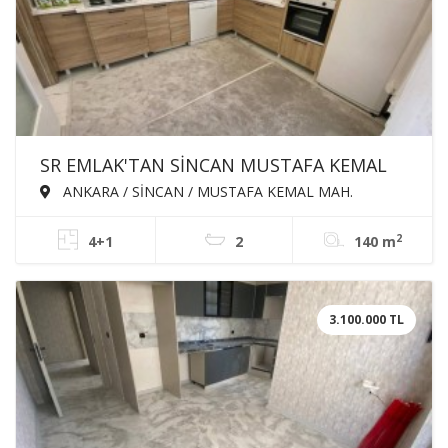
SR EMLAK'TAN SİNCAN MUSTAFA KEMAL
MAH'DE 4+1 140m² EBEVEYN BANYOLU
ANKARA / SİNCAN / MUSTAFA KEMAL MAH.
GİYSİ ODALI ASANSÖRLÜ SATILIK DAİRE
2
4+1
2
140 m
3.100.000 TL