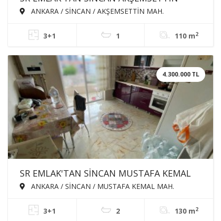
MAH'DE 3+1 110m² KATTA ÖN CEPHE
ANKARA / SİNCAN / AKŞEMSETTİN MAH.
SATILIK DAİRE
2
3+1
1
110 m
4.300.000 TL
SR EMLAK'TAN SİNCAN MUSTAFA KEMAL
MAH'DE 3+1 130m² ÖN CEPHE EBEVEYN
ANKARA / SİNCAN / MUSTAFA KEMAL MAH.
BANYOLU ASANSÖRLÜ SATILIK DAİRE
2
3+1
2
130 m