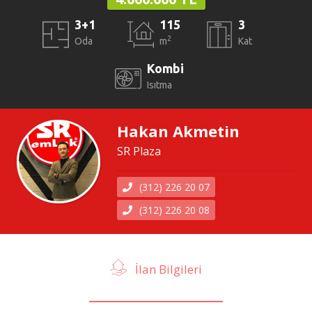
3+1
115
3
2
Oda
m
Kat
Kombi
Isıtma
Hakan Akmetin
SR Plaza
(312) 226 20 07
(312) 226 20 08
İlan Bilgileri