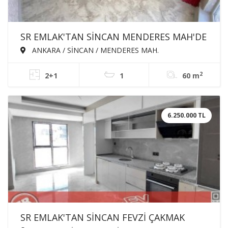
SR EMLAK'TAN SİNCAN MENDERES MAH'DE
2+0 60m² ÖN CEPHE SATILIK SIFIR DAİRE
ANKARA / SİNCAN / MENDERES MAH.
2
2+1
1
60 m
6.250.000 TL
SR EMLAK'TAN SİNCAN FEVZİ ÇAKMAK