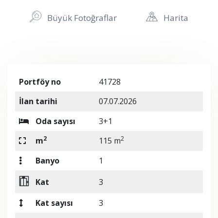
Büyük Fotoğraflar
Harita
Portföy no
41728
İlan tarihi
07.07.2026
Oda sayısı
3+1
2
2
m
115 m
Banyo
1
Kat
3
Kat sayısı
3