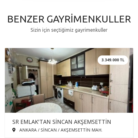
BENZER GAYRİMENKULLER
Sizin için seçtiğimiz gayrimenkuller
3.349.000 TL
SR EMLAK'TAN SİNCAN AKŞEMSETTİN
MAH'DE 3+1 110m² KATTA ÖN CEPHE
ANKARA / SİNCAN / AKŞEMSETTİN MAH.