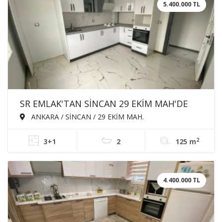
5.400.000 TL
SR EMLAK'TAN SİNCAN 29 EKİM MAH'DE
3+1 125m² ARA KATTA EBEVEYN BANYOLU
ANKARA / SİNCAN / 29 EKİM MAH.
ASANSÖRLÜ SATILIK SIFIR DAİRE
2
3+1
2
125 m
4.400.000 TL