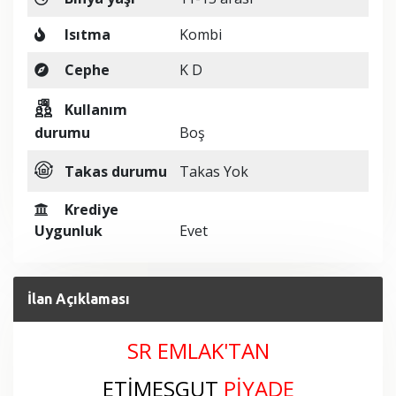
Isıtma
Kombi
Cephe
K D
Kullanım
durumu
Boş
Takas durumu
Takas Yok
Krediye
Uygunluk
Evet
İlan Açıklaması
SR EMLAK'TAN
ETİMESGUT
PİYADE