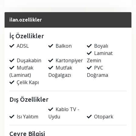
ilan.ozellikler
İç Özellikler
ADSL
Balkon
Boyalı
Laminat
Duşakabin
Kartonpiyer
Zemin
Mutfak
Mutfak
PVC
(Laminat)
Doğalgazı
Doğrama
Çelik Kapı
Dış Özellikler
Kablo TV -
Isı Yalıtım
Uydu
Otopark
Çevre Bilgisi