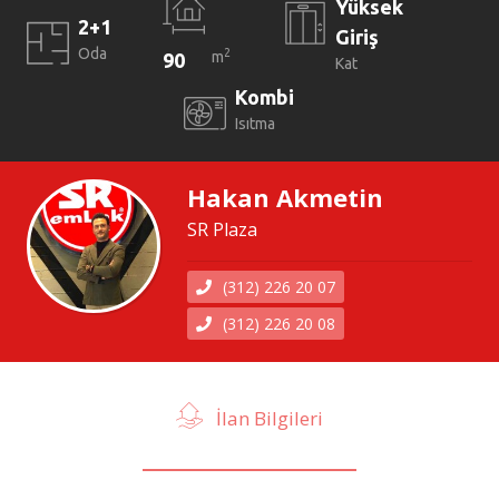
Yüksek
2+1
Giriş
Oda
2
m
90
Kat
Kombi
Isıtma
Hakan Akmetin
SR Plaza
(312) 226 20 07
(312) 226 20 08
İlan Bilgileri