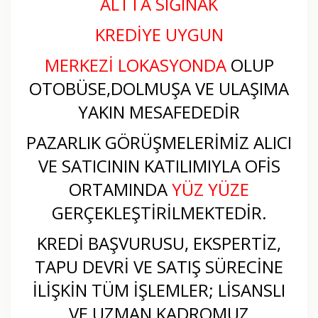
ALTTA SIĞINAK
KREDİYE UYGUN
MERKEZİ LOKASYONDA
OLUP
OTOBÜSE,DOLMUŞA VE ULAŞIMA
YAKIN MESAFEDEDİR
PAZARLIK GÖRÜŞMELERİMİZ ALICI
VE SATICININ KATILIMIYLA OFİS
ORTAMINDA
YÜZ YÜZE
GERÇEKLEŞTİRİLMEKTEDİR.
KREDİ BAŞVURUSU, EKSPERTİZ,
TAPU DEVRİ VE SATIŞ SÜRECİNE
İLİŞKİN TÜM İŞLEMLER; LİSANSLI
VE UZMAN KADROMUZ