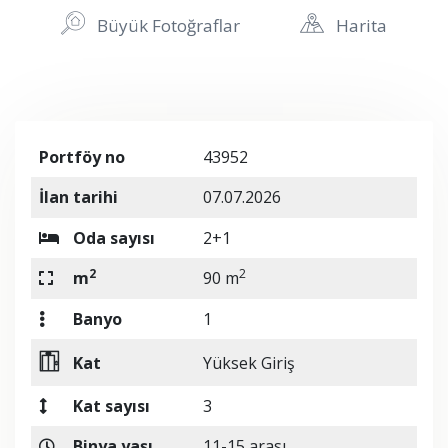
Büyük Fotoğraflar
Harita
Portföy no
43952
İlan tarihi
07.07.2026
Oda sayısı
2+1
2
2
m
90 m
Banyo
1
Kat
Yüksek Giriş
Kat sayısı
3
Binya yaşı
11-15 arası