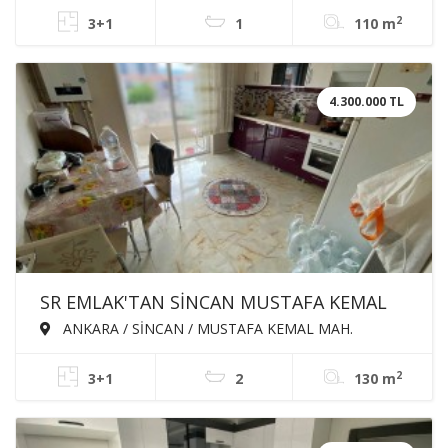
SATILIK DAİRE
2
3+1
1
110 m
4.300.000 TL
SR EMLAK'TAN SİNCAN MUSTAFA KEMAL
MAH'DE 3+1 130m² ÖN CEPHE EBEVEYN
ANKARA / SİNCAN / MUSTAFA KEMAL MAH.
BANYOLU ASANSÖRLÜ SATILIK DAİRE
2
3+1
2
130 m