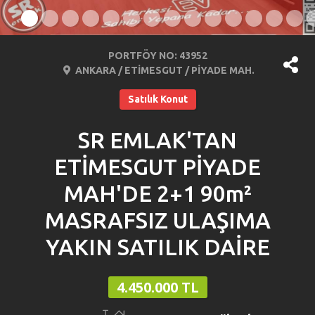
PORTFÖY NO: 43952
ANKARA / ETİMESGUT / PİYADE MAH.
Satılık Konut
SR EMLAK'TAN
ETİMESGUT PİYADE
MAH'DE 2+1 90m²
MASRAFSIZ ULAŞIMA
YAKIN SATILIK DAİRE
4.450.000 TL