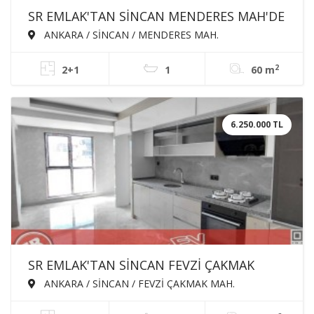
SR EMLAK'TAN SİNCAN MENDERES MAH'DE
2+0 60m² ÖN CEPHE SATILIK SIFIR DAİRE
ANKARA / SİNCAN / MENDERES MAH.
2
2+1
1
60 m
6.250.000 TL
SR EMLAK'TAN SİNCAN FEVZİ ÇAKMAK
MAH'DE 3+1 120m² ARA KATTA EBEVEYN
ANKARA / SİNCAN / FEVZİ ÇAKMAK MAH.
BANYOLU ASANSÖRLÜ SATILIK SIFIR DAİRE