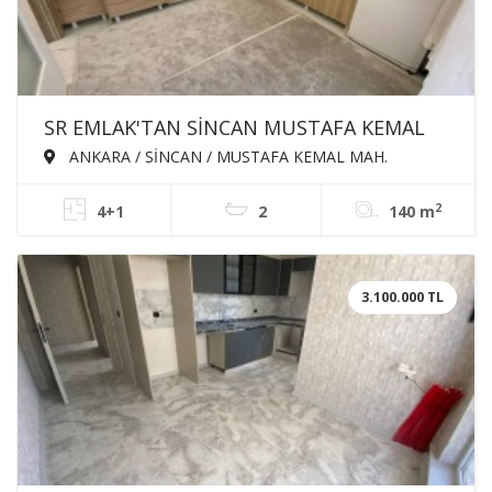
SR EMLAK'TAN SİNCAN MUSTAFA KEMAL
MAH'DE 4+1 140m² EBEVEYN BANYOLU
ANKARA / SİNCAN / MUSTAFA KEMAL MAH.
GİYSİ ODALI ASANSÖRLÜ SATILIK DAİRE
2
4+1
2
140 m
3.100.000 TL