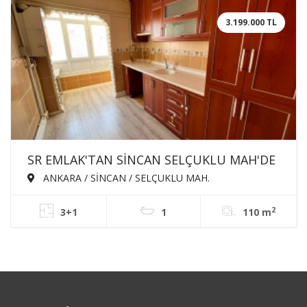
3.199.000 TL
SR EMLAK'TAN SİNCAN SELÇUKLU MAH'DE
3+1 110m² KATTA ÖN CEPHE BAĞIMSIZ
ANKARA / SİNCAN / SELÇUKLU MAH.
SATILIK DAİRE
2
3+1
1
110 m