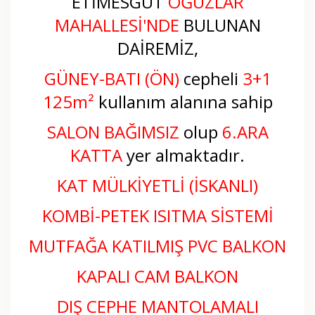
ETİMESGUT
OĞUZLAR
MAHALLESİ
'NDE
BULUNAN
DAİREMİZ,
GÜNEY-BATI (ÖN)
cepheli
3+1
125m²
kullanım alanına sahip
SALON BAĞIMSIZ
olup
6.ARA
KATTA
yer almaktadır.
KAT MÜLKİYETLİ (İSKANLI)
KOMBİ-PETEK ISITMA SİSTEMİ
MUTFAĞA KATILMIŞ PVC BALKON
KAPALI CAM BALKON
DIŞ CEPHE MANTOLAMALI