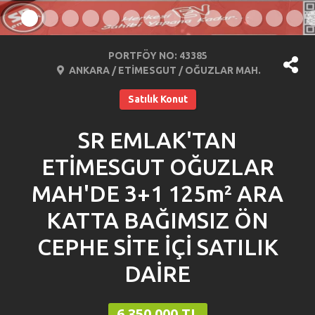
PORTFÖY NO: 43385
ANKARA / ETİMESGUT / OĞUZLAR MAH.
Satılık Konut
SR EMLAK'TAN
ETİMESGUT OĞUZLAR
MAH'DE 3+1 125m² ARA
KATTA BAĞIMSIZ ÖN
CEPHE SİTE İÇİ SATILIK
DAİRE
6.350.000 TL