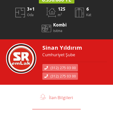
3+1
125
6
2
Oda
m
Kat
Kombi
Isıtma
Sinan Yıldırım
Cumhuriyet Şube
(312) 275 03 00
(312) 275 03 00
İlan Bilgileri