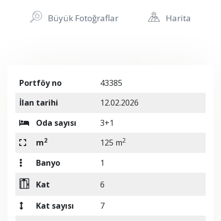
Büyük Fotoğraflar
Harita
Portföy no
43385
İlan tarihi
12.02.2026
Oda sayısı
3+1
2
2
m
125 m
Banyo
1
Kat
6
Kat sayısı
7