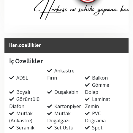
ilan.ozellikler
İç Özellikler
Ankastre
ADSL
Fırın
Balkon
Gömme
Boyalı
Duşakabin
Dolap
Görüntülü
Laminat
Diafon
Kartonpiyer
Zemin
Mutfak
Mutfak
PVC
(Ankastre)
Doğalgazı
Doğrama
Seramik
Set Üstü
Spot