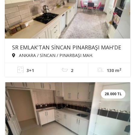
SR EMLAK'TAN SİNCAN PINARBAŞI MAH'DE
3+1 130m² ARA KATTA ASANSÖRLÜ
ANKARA / SİNCAN / PINARBAŞI MAH.
EBEVEYN BANYOLU BAĞIMSIZ SATILIK
2
3+1
2
130 m
DAİRE
28.000 TL