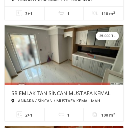
İÇİNDE SATILIK DAİRE
2
3+1
1
110 m
25.000 TL
SR EMLAK'TAN SİNCAN MUSTAFA KEMAL
MAH'DE 2+1 100m² ASANSÖRLÜ ÖN CEPHE
ANKARA / SİNCAN / MUSTAFA KEMAL MAH.
KİRALIK DAİRE
2
2+1
1
100 m