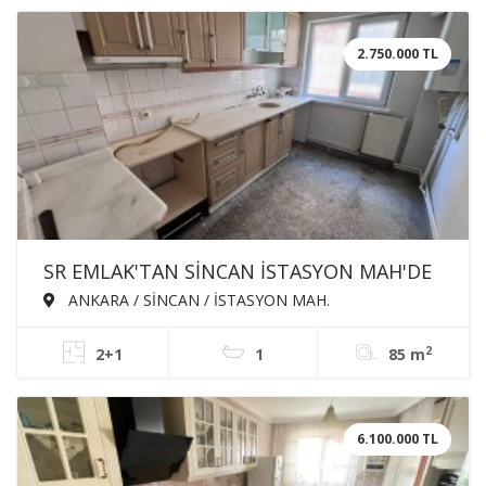
2.750.000 TL
SR EMLAK'TAN SİNCAN İSTASYON MAH'DE
2+1 85m² TRENE YAKIN SATILIK DAİRE
ANKARA / SİNCAN / İSTASYON MAH.
2
2+1
1
85 m
6.100.000 TL