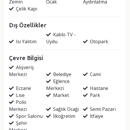
Zemin
Ocak
Aydınlatma
Çelik Kapı
Dış Özellikler
Kablo TV -
Isı Yalıtım
Uydu
Otopark
Çevre Bilgisi
Alışveriş
Merkezi
Belediye
Cami
Eğlence
Eczane
Merkezi
Hastane
Lise
Market
Park
Polis
Merkezi
Sağlık Ocağı
Semt Pazarı
Spor Salonu
İlköğretim
İtfaiye
Şehir