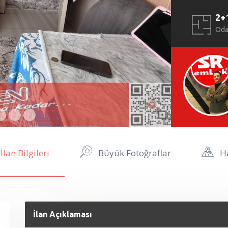
2+
Od
İlan Bilgileri
Büyük Fotoğraflar
Ha
İlan Açıklaması