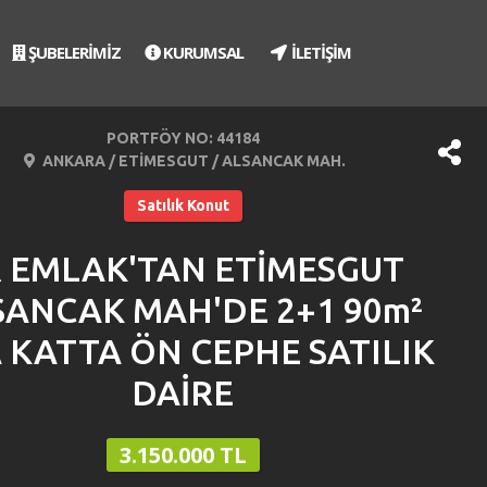
ŞUBELERİMİZ
KURUMSAL
İLETİŞİM
PORTFÖY NO: 44184
ANKARA / ETİMESGUT / ALSANCAK MAH.
Satılık Konut
R EMLAK'TAN ETİMESGUT
SANCAK MAH'DE 2+1 90m²
 KATTA ÖN CEPHE SATILIK
DAİRE
3.150.000 TL