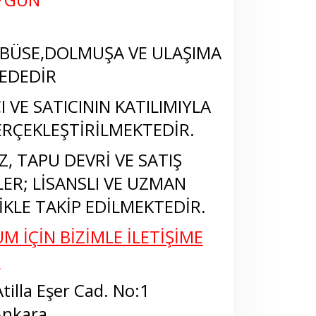
BÜSE,DOLMUŞA VE ULAŞIMA
EDEDİR
 VE SATICININ KATILIMIYLA
RÇEKLEŞTİRİLMEKTEDİR.
, TAPU DEVRİ VE SATIŞ
LER; LİSANSLI VE UZMAN
KLE TAKİP EDİLMEKTEDİR.
M İÇİN BİZİMLE İLETİŞİME
N
tilla Eşer Cad. No:1
Ankara