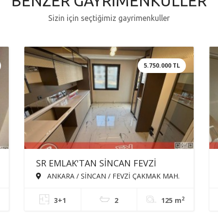
BENZER GAYRİMENKULLER
Sizin için seçtiğimiz gayrimenkuller
5.750.000 TL
SR EMLAK'TAN SİNCAN FEVZİ
ÇAKMAK MAH'DE 3+1 125m² ARA
ANKARA / SİNCAN / FEVZİ ÇAKMAK MAH.
KATTA EBEVEYN BANYOLU
2
3+1
2
125 m
ASANSÖRLÜ SATILIK SIFIR DAİRE