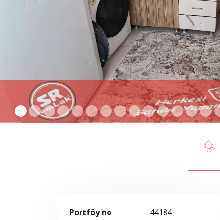
Portföy no
44184