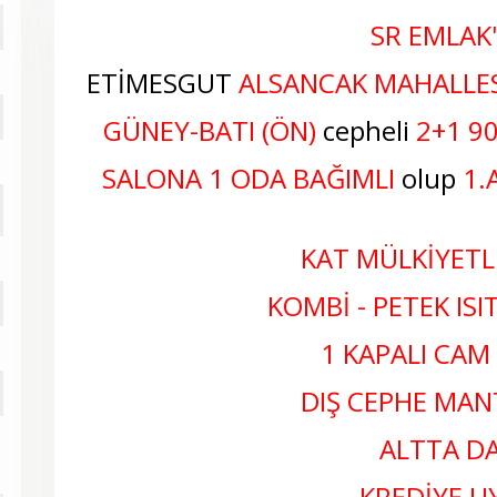
SR EMLAK
ETİMESGUT
ALSANCAK MAHALLES
GÜNEY-BATI (ÖN)
cepheli
2
+1
9
SALONA 1 ODA BAĞIMLI
olup
1.
KAT MÜLKİYETLİ
KOMBİ - PETEK IS
1 KAPALI CAM
DIŞ CEPHE MA
ALTTA DA
KREDİYE 