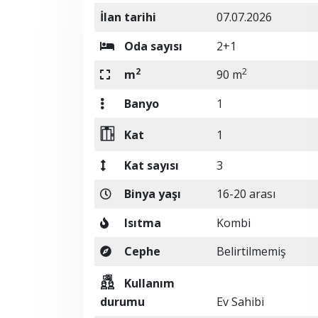
İlan tarihi
07.07.2026
Oda sayısı
2+1
2
2
m
90 m
Banyo
1
Kat
1
Kat sayısı
3
Binya yaşı
16-20 arası
Isıtma
Kombi
Cephe
Belirtilmemiş
Kullanım
durumu
Ev Sahibi