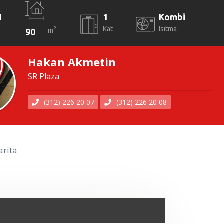
1
1
Kombi
a
Kat
Isıtma
2
m
90
Hakan Akmetin
SR Plaza
(312) 226 20 07
(312) 226 20 08
rita