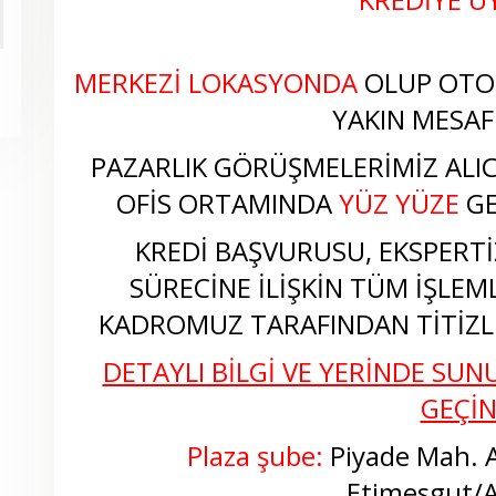
MERKEZİ LOKASYONDA
OLUP OTO
YAKIN MESAF
PAZARLIK GÖRÜŞMELERİMİZ ALICI
OFİS ORTAMINDA
YÜZ YÜZE
GE
KREDİ BAŞVURUSU, EKSPERTİZ
SÜRECİNE İLİŞKİN TÜM İŞLEM
KADROMUZ TARAFINDAN TİTİZLİ
DETAYLI BİLGİ VE YERİNDE SUNU
GEÇİ
Plaza şube:
Piyade Mah. A
Etimesgut/