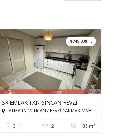
4.749.000 TL
SR EMLAK'TAN SİNCAN FEVZİ
ÇAKMAK MAH'DE 3+1 120m² ARA
ANKARA / SİNCAN / FEVZİ ÇAKMAK MAH.
KATTA EBEVEYN BANYOLU
2
3+1
2
135 m
ASANSÖRLÜ SATILIK DAİRE