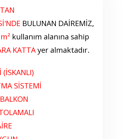
'TAN
İ
'NDE
BULUNAN DAİREMİZ,
0m²
kullanım alanına sahip
ARA KATTA
yer almaktadır.
 (İSKANLI)
ITMA SİSTEMİ
 BALKON
NTOLAMALI
İRE
UYGUN