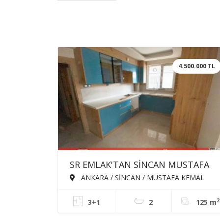
4.500.000 TL
SR EMLAK'TAN SİNCAN MUSTAFA
KEMAL MAH'DE 3+1 125m²
ANKARA / SİNCAN / MUSTAFA KEMAL
MAH.
EBEVEYN BANYOLU GİYSİ ODALI
2
3+1
2
125 m
SATILIK SIFIR DAİRE