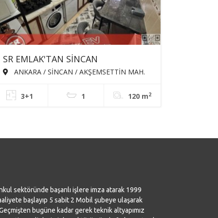
SR EMLAK'TAN SİNCAN
AKŞEMSETTİN MAH'DE 3+1 120m²
ANKARA / SİNCAN / AKŞEMSETTİN MAH.
BAĞIMSIZ KATTA SATILIK DAİRE
2
3+1
1
120 m
nkul sektöründe başarılı işlere imza atarak 1999
aaliyete başlayıp 5 sabit 2 Mobil şubeye ulaşarak
 Geçmişten bugüne kadar gerek teknik altyapımız