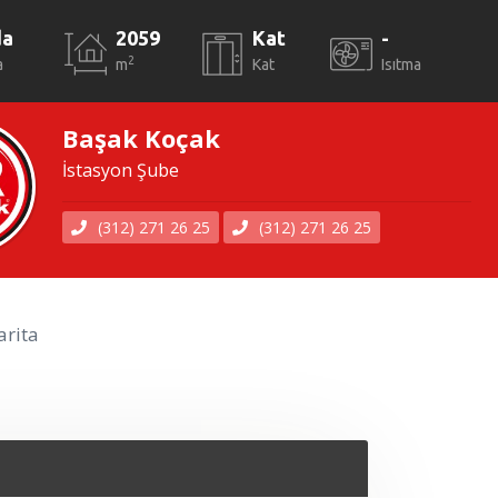
da
2059
Kat
-
2
a
m
Kat
Isıtma
Başak Koçak
İstasyon Şube
(312) 271 26 25
(312) 271 26 25
rita