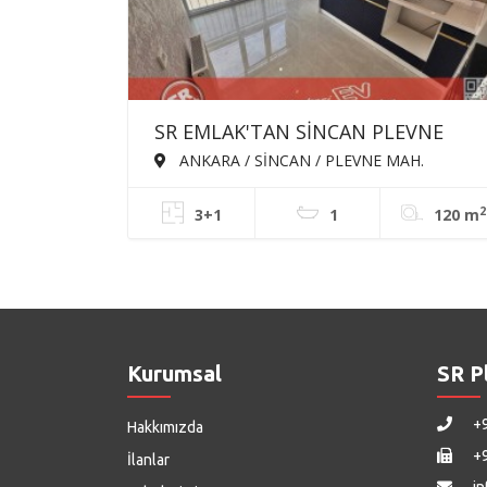
SR EMLAK'TAN SİNCAN PLEVNE
MAH'DE 3+1 120m² BAĞIMSIZ ÖN
ANKARA / SİNCAN / PLEVNE MAH.
CEPHE TRENE YAKIN FULL YAPILI
2
3+1
1
120 m
SATILIK DAİRE
Kurumsal
SR P
+9
Hakkımızda
+9
İlanlar