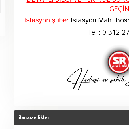
GEÇİ
İstasyon şube:
İstasyon Mah. Bos
Tel : 0 312 2
ilan.ozellikler