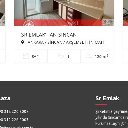
SR EMLAK'TAN SİNCAN
AKŞEMSETTİN MAH'DE 3+1 120m²
ANKARA / SİNCAN / AKŞEMSETTİN MAH.
KATTA BAĞIMSIZ KİRALIK DAİRE
2
3+1
1
120 m
laza
Sr Emlak
0 312 226 2007
Şirketimiz gayrime
yılında Sincan’da f
0 312 226 2007
kurumsallaşmıştır.