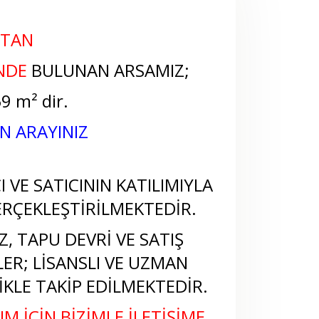
'TAN
NDE
BULUNAN ARSAMIZ;
9 m² dir.
İN ARAYINIZ
 VE SATICININ KATILIMIYLA
RÇEKLEŞTİRİLMEKTEDİR.
, TAPU DEVRİ VE SATIŞ
LER; LİSANSLI VE UZMAN
KLE TAKİP EDİLMEKTEDİR.
M İÇİN BİZİMLE İLETİŞİME