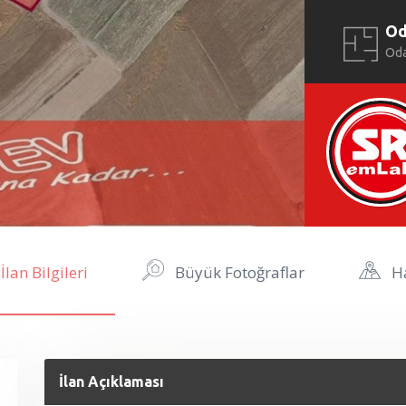
O
Od
İlan Bilgileri
Büyük Fotoğraflar
Ha
İlan Açıklaması