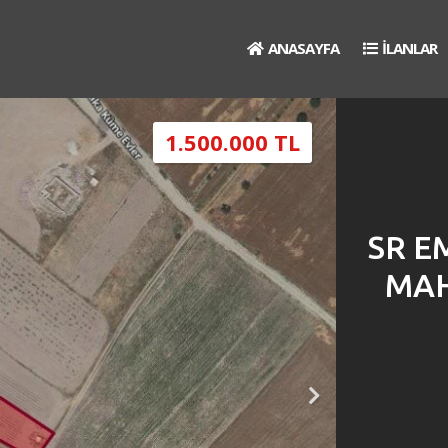
ANASAYFA
İLANLAR
1.500.000 TL
SR E
MAH