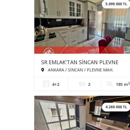
5.099.000 TL
SR EMLAK'TAN SİNCAN PLEVNE
MAH'DE 4+2 185m² ÖN CEPHE ÇİFT
ANKARA / SİNCAN / PLEVNE MAH.
GİRİŞLİ SATILIK DUBLEX
2
4+2
2
185 m
4.269.000 TL