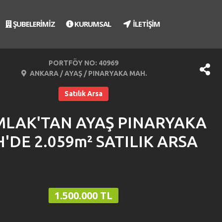
ŞUBELERİMİZ
KURUMSAL
İLETİŞİM
PORTFÖY NO: 40969
ANKARA / AYAŞ / PINARYAKA MAH.
Satılık Arsa
MLAK'TAN AYAŞ PINARYAKA
'DE 2.059m² SATILIK ARSA
1.500.000 TL