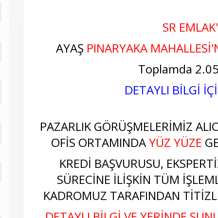
SR EMLAK
AYAŞ
PINARYAKA MAHALLESİ'
Toplamda 2.05
DETAYLI BİLGİ İÇ
PAZARLIK GÖRÜŞMELERİMİZ ALICI
OFİS ORTAMINDA
YÜZ YÜZE
GE
KREDİ BAŞVURUSU, EKSPERTİZ
SÜRECİNE İLİŞKİN TÜM İŞLEM
KADROMUZ TARAFINDAN TİTİZLİ
DETAYLI BİLGİ VE YERİNDE SUNU