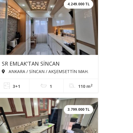
4.249.000 TL
SR EMLAK'TAN SİNCAN
AKŞEMSETTİN MAH'DE 3+1 110m²
ANKARA / SİNCAN / AKŞEMSETTİN MAH.
BAĞIMSIZ ÖN CEPHE FULL YAPILI
2
3+1
1
110 m
SATILIK DAİRE
3.799.000 TL