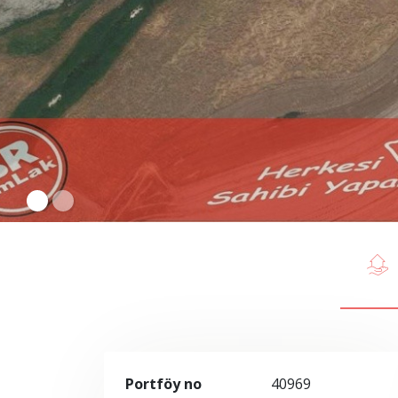
Portföy no
40969