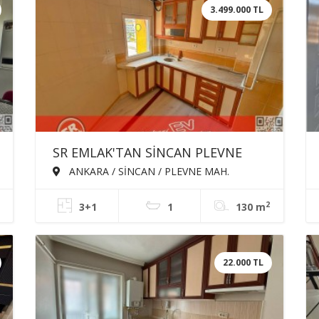
3.499.000 TL
SR EMLAK'TAN SİNCAN PLEVNE
MAH'DE 3+1 130m² ÖN CEPHE ARA
ANKARA / SİNCAN / PLEVNE MAH.
KATTA TRENE YAKIN SATILIK DAİRE
2
3+1
1
130 m
22.000 TL